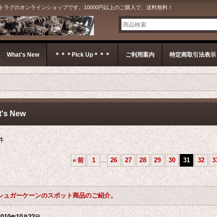
G＊ ジェットラグのオンラインショップです。10000円以上のご購入で、送料無料！
What's New
＊＊＊Pick Up＊＊＊
ご利用案内
特定商取引法表示
's New
件
«
前
1
...
26
27
28
29
30
31
32
3
シュガーケーンのスポット商品のご紹介。
2010
10
22