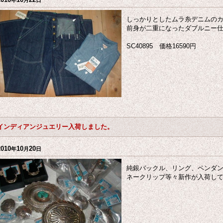
年
月
日
しっかりとしたムラ糸デニムの
前身が二重になったダブルニー
SC40895 価格16590円
インディアンジュエリー入荷しました。
2010
10
20
年
月
日
純銀バックル、リング、ペンダ
ネークリップ等々新作が入荷し