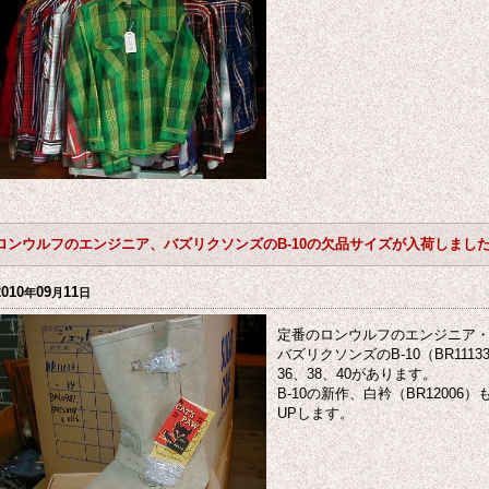
ロンウルフのエンジニア、バズリクソンズのB-10の欠品サイズが入荷しまし
2010
09
11
年
月
日
定番のロンウルフのエンジニア
バズリクソンズのB-10（BR111
36、38、40があります。
B-10の新作、白衿（BR1200
UPします。