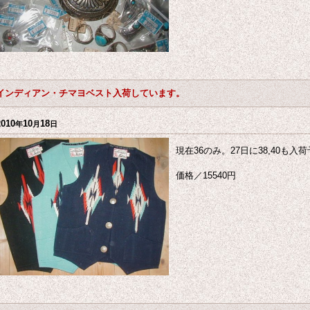
インディアン・チマヨベスト入荷しています。
2010
10
18
年
月
日
現在36のみ。27日に38,40も
価格／15540円