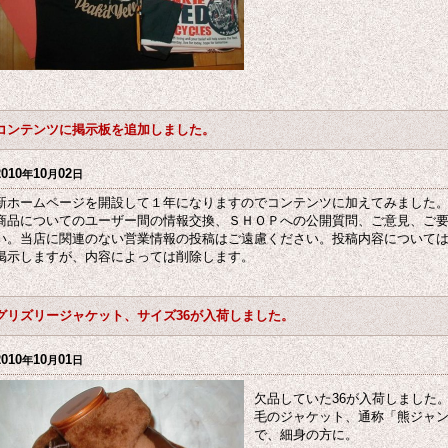
コンテンツに掲示板を追加しました。
2010
10
02
年
月
日
新ホームページを開設して１年になりますのでコンテンツに加えてみました
商品についてのユーザー間の情報交換、ＳＨＯＰへの公開質問、ご意見、ご
い。当店に関連のない営業情報の投稿はご遠慮ください。投稿内容について
掲示しますが、内容によっては削除します。
グリズリージャケット、サイズ36が入荷しました。
2010
10
01
年
月
日
欠品していた36が入荷しました。
毛のジャケット、通称「熊ジャ
で、細身の方に。