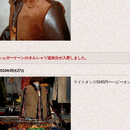
シュガーケーンのネルシャツ追加分が入荷しました。
2010
09
27
年
月
日
ライトオンス9345円〜へビーオン