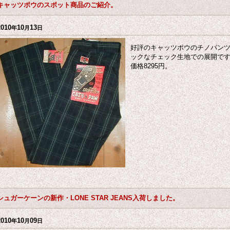
キャッツポウのスポット商品のご紹介。
2010
10
13
年
月
日
好評のキャッツポウのチノパン
ックなチェック生地での展開です。3
価格8295円。
シュガーケーンの新作・LONE STAR JEANS入荷しました。
2010
10
09
年
月
日