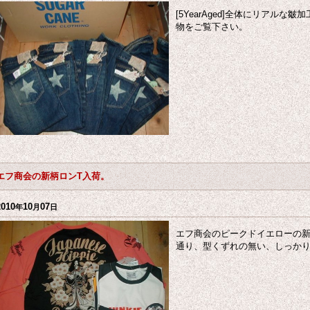
[5YearAged]全体にリアル
物をご覧下さい。
エフ商会の新柄ロンT入荷。
2010
10
07
年
月
日
エフ商会のピークドイエローの
通り、型くずれの無い、しっか