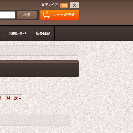
文字サイズ
:
0
カートの中身
お問い合せ
店長日記
3
34
次
»