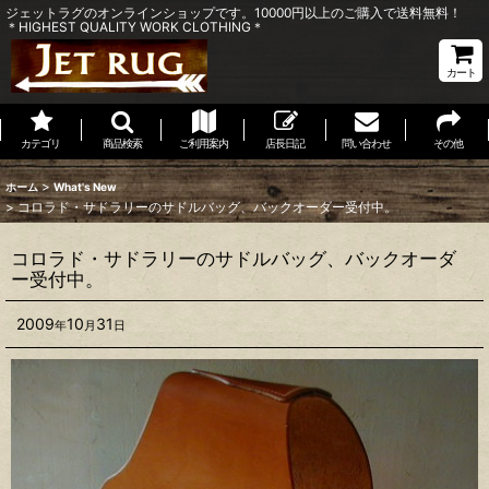
ジェットラグのオンラインショップです。10000円以上のご購入で送料無料！
＊HIGHEST QUALITY WORK CLOTHING＊
カート
カテゴリ
商品検索
ご利用案内
店長日記
問い合わせ
その他
>
ホーム
What's New
>
コロラド・サドラリーのサドルバッグ、バックオーダー受付中。
コロラド・サドラリーのサドルバッグ、バックオーダ
ー受付中。
2009
10
31
年
月
日