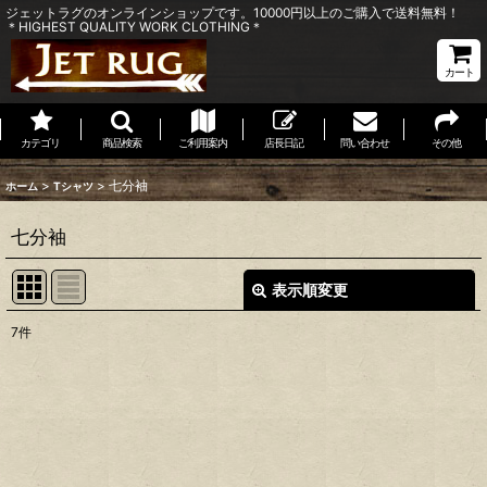
ジェットラグのオンラインショップです。10000円以上のご購入で送料無料！
＊HIGHEST QUALITY WORK CLOTHING＊
カート
カテゴリ
商品検索
ご利用案内
店長日記
問い合わせ
その他
>
>
七分袖
ホーム
Tシャツ
七分袖
表示順変更
閉じる
7
件
表示数
:
並び順
:
絞り込む