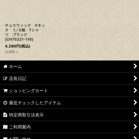
チェスウィック Vネッ
ク 1／2袖 Tシャ
ツ ブラック
[
CH75221-119
]
4,290
円
(税込)
在庫数 ×
ホーム
店長日記
ショッピングカート
最近チェックしたアイテム
特定商取引法表示
ご利用案内
お問い合せ