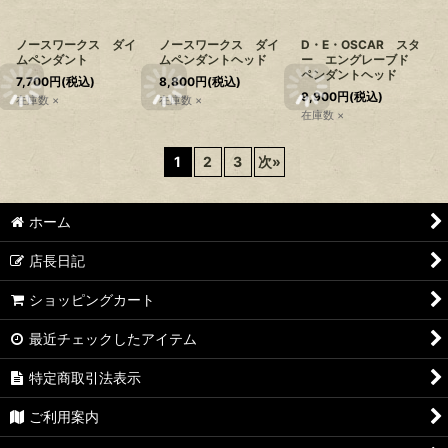
ノースワークス ダイ
ノースワークス ダイ
D・E・OSCAR スタ
ムペンダント
ムペンダントヘッド
ー エングレーブド
ペンダントヘッド
7,700
円
(税込)
8,800
円
(税込)
9,900
円
(税込)
在庫数 ×
在庫数 ×
在庫数 ×
1
2
3
次
»
ホーム
店長日記
ショッピングカート
最近チェックしたアイテム
特定商取引法表示
ご利用案内