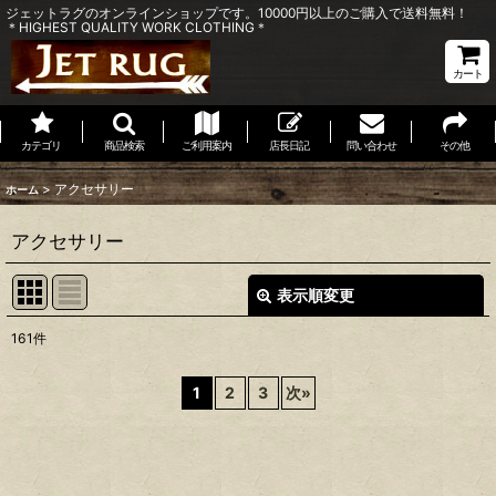
ジェットラグのオンラインショップです。10000円以上のご購入で送料無料！
＊HIGHEST QUALITY WORK CLOTHING＊
カート
カテゴリ
商品検索
ご利用案内
店長日記
問い合わせ
その他
>
アクセサリー
ホーム
アクセサリー
表示順変更
閉じる
161
件
サブカテゴリ
:
1
2
3
次
»
表示数
:
並び順
: