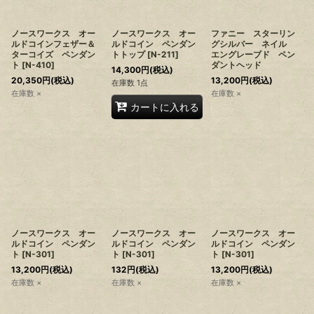
ノースワークス オー
ノースワークス オー
ファニー スターリン
ルドコインフェザー＆
ルドコイン ペンダン
グシルバー ネイル
ターコイズ ペンダン
トトップ
[
N-211
]
エングレーブド ペン
ト
[
N-410
]
ダントヘッド
14,300
円
(税込)
20,350
円
(税込)
13,200
円
(税込)
在庫数 1点
在庫数 ×
在庫数 ×
カートに入れる
ノースワークス オー
ノースワークス オー
ノースワークス オー
ルドコイン ペンダン
ルドコイン ペンダン
ルドコイン ペンダン
ト
[
N-301
]
ト
[
N-301
]
ト
[
N-301
]
13,200
円
(税込)
132
円
(税込)
13,200
円
(税込)
在庫数 ×
在庫数 ×
在庫数 ×