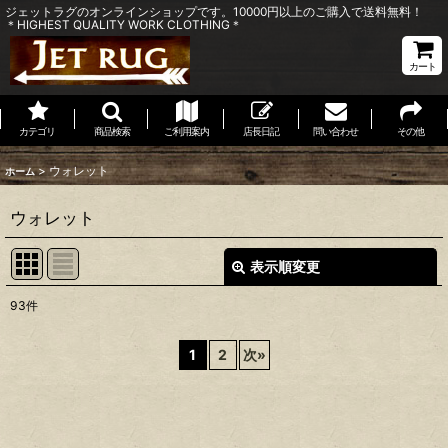
ジェットラグのオンラインショップです。10000円以上のご購入で送料無料！
＊HIGHEST QUALITY WORK CLOTHING＊
カート
カテゴリ
商品検索
ご利用案内
店長日記
問い合わせ
その他
>
ウォレット
ホーム
ウォレット
表示順変更
閉じる
93
件
表示数
:
1
2
次
»
並び順
:
絞り込む