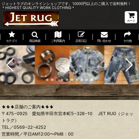
ジェットラグのオンラインショップです。10000円以上のご購入で送料無料！
＊HIGHEST QUALITY WORK CLOTHING＊
カート
カテゴリ
商品検索
ご利用案内
店長日記
問い合わせ
その他
🌵🌵🌵店舗のご案内🌵🌵🌵
〒475−0925 愛知県半田市宮本町5−328−10 JET RUG（ジェッ
トラグ）
TEL／0569−22−4252
営業時間／平日AM12:00〜PM8：00