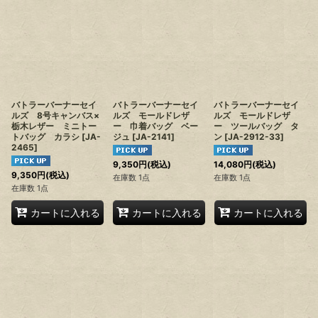
バトラーバーナーセイ
バトラーバーナーセイ
バトラーバーナーセイ
ルズ 8号キャンバス×
ルズ モールドレザ
ルズ モールドレザ
栃木レザー ミニトー
ー 巾着バッグ ベー
ー ツールバッグ タ
トバッグ カラシ
[
JA-
ジュ
[
JA-2141
]
ン
[
JA-2912-33
]
2465
]
9,350
円
(税込)
14,080
円
(税込)
9,350
円
(税込)
在庫数 1点
在庫数 1点
在庫数 1点
カートに入れる
カートに入れる
カートに入れる