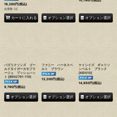
10,780
円
(税込)
16,280
円
(税込)
在庫数 1点
オプション選択
オプション選択
カートに入れる
バズリクソンズ ゴー
ファニー ハーネスベ
ケイシイズ ギャリソ
ルドタイガーカモフラ
ルト ブラウン
ンベルト ブラック
ージュ ブッシュハッ
[
KID010
]
ト
[
BR02791-119
]
13,200
円
(税込)
14,850
円
(税込)
9,790
円
(税込)
オプション選択
オプション選択
オプション選択