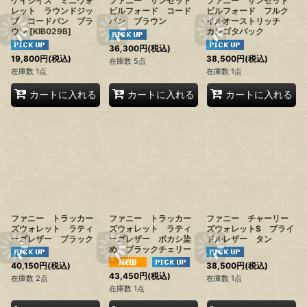
ケイシイズ ミニウォ
ファニー サンセット
ファニー サンセット
レット ラウンドジッ
ビルフォード コード
ビルフォード フルク
プ コードバン ブラ
バン ブラウン
イルオーストリッチ
ウン
[
KIB029B
]
カンゴタバック
36,300
円
(税込)
19,800
円
(税込)
38,500
円
(税込)
在庫数 5点
在庫数 1点
在庫数 1点
カートに入れる
カートに入れる
カートに入れる
ファニー トラッカー
ファニー トラッカー
ファニー チャーリー
ズウォレット ラティ
ズウォレット ラティ
ズウォレットS ブライ
ーゴレザー ブラック
ーゴレザー ボカシ染
ドルレザー タン
め ブラックチェリー
40,150
円
(税込)
38,500
円
(税込)
43,450
円
(税込)
在庫数 2点
在庫数 1点
在庫数 1点