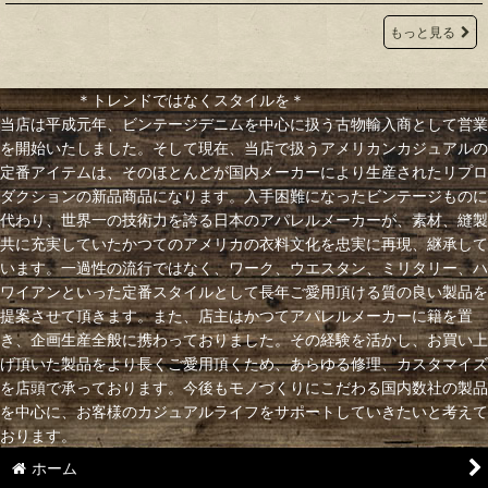
もっと見る
＊トレンドではなくスタイルを＊
当店は平成元年、ビンテージデニムを中心に扱う古物輸入商として営業
を開始いたしました。そして現在、当店で扱うアメリカンカジュアルの
定番アイテムは、そのほとんどが国内メーカーにより生産されたリプロ
ダクションの新品商品になります。入手困難になったビンテージものに
代わり、世界一の技術力を誇る日本のアパレルメーカーが、素材、縫製
共に充実していたかつてのアメリカの衣料文化を忠実に再現、継承して
います。一過性の流行ではなく、ワーク、ウエスタン、ミリタリー、ハ
ワイアンといった定番スタイルとして長年ご愛用頂ける質の良い製品を
提案させて頂きます。また、店主はかつてアパレルメーカーに籍を置
き、企画生産全般に携わっておりました。その経験を活かし、お買い上
げ頂いた製品をより長くご愛用頂くため、あらゆる修理、カスタマイズ
を店頭で承っております。今後もモノづくりにこだわる国内数社の製品
を中心に、お客様のカジュアルライフをサポートしていきたいと考えて
おります。
ホーム