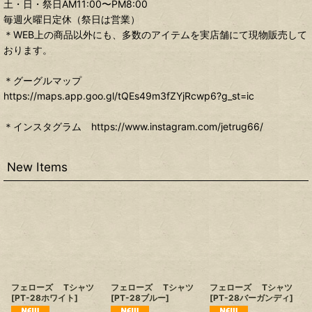
土・日・祭日AM11:00〜PM8:00
毎週火曜日定休（祭日は営業）
＊WEB上の商品以外にも、多数のアイテムを実店舗にて現物販売して
おります。
＊グーグルマップ
https://maps.app.goo.gl/tQEs49m3fZYjRcwp6?g_st=ic
＊インスタグラム https://www.instagram.com/jetrug66/
New Items
フェローズ Tシャツ
フェローズ Tシャツ
フェローズ Tシャツ
[
PT-28ホワイト
]
[
PT-28ブルー
]
[
PT-28バーガンディ
]