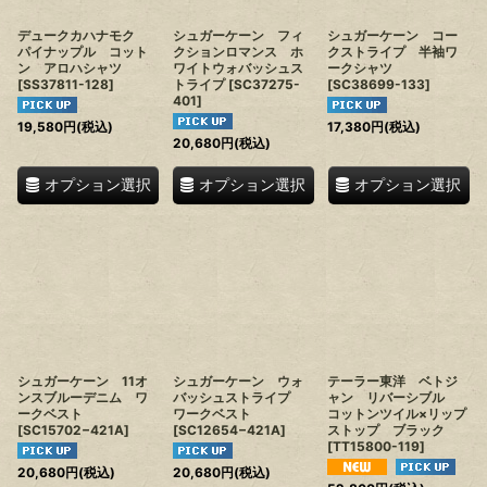
デュークカハナモク
シュガーケーン フィ
シュガーケーン コー
パイナップル コット
クションロマンス ホ
クストライプ 半袖ワ
ン アロハシャツ
ワイトウォバッシュス
ークシャツ
[
SS37811-128
]
トライプ
[
SC37275-
[
SC38699-133
]
401
]
19,580
円
(税込)
17,380
円
(税込)
20,680
円
(税込)
オプション選択
オプション選択
オプション選択
シュガーケーン 11オ
シュガーケーン ウォ
テーラー東洋 ベトジ
ンスブルーデニム ワ
バッシュストライプ
ャン リバーシブル
ークベスト
ワークベスト
コットンツイル×リップ
[
SC15702−421A
]
[
SC12654−421A
]
ストップ ブラック
[
TT15800-119
]
20,680
円
(税込)
20,680
円
(税込)