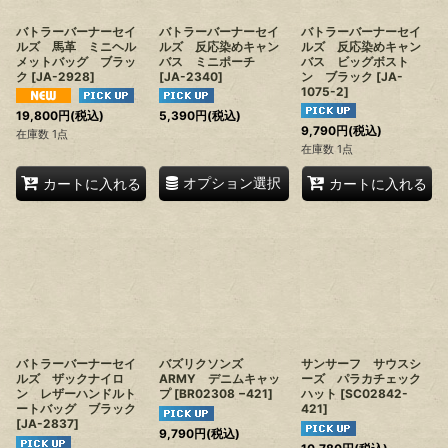
バトラーバーナーセイ
バトラーバーナーセイ
バトラーバーナーセイ
ルズ 馬革 ミニヘル
ルズ 反応染めキャン
ルズ 反応染めキャン
メットバッグ ブラッ
バス ミニポーチ
バス ビッグボスト
ク
[
JA-2928
]
[
JA-2340
]
ン ブラック
[
JA-
1075-2
]
19,800
円
(税込)
5,390
円
(税込)
9,790
円
(税込)
在庫数 1点
在庫数 1点
オプション選択
カートに入れる
カートに入れる
バトラーバーナーセイ
バズリクソンズ
サンサーフ サウスシ
ルズ ザックナイロ
ARMY デニムキャッ
ーズ パラカチェック
ン レザーハンドルト
プ
[
BR02308 −421
]
ハット
[
SC02842-
ートバッグ ブラック
421
]
[
JA-2837
]
9,790
円
(税込)