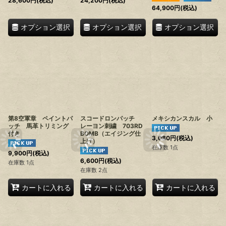
28,600
円
(税込)
24,200
円
(税込)
64,900
円
(税込)
オプション選択
オプション選択
オプション選択
第8空軍章 ペイントパ
スコードロンパッチ
メキシカンスカル 小
ッチ 馬革トリミング
レーヨン刺繍 703RD
付き
BOMB（エイジング仕
3,080
円
(税込)
上げ）
在庫数 1点
9,900
円
(税込)
6,600
円
(税込)
在庫数 1点
在庫数 2点
カートに入れる
カートに入れる
カートに入れる