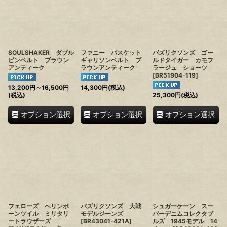
SOULSHAKER ダブル
ファニー バスケット
バズリクソンズ ゴー
ピンベルト ブラウン
ギャリソンベルト ブ
ルドタイガー カモフ
アンティーク
ラウンアンティーク
ラージュ ショーツ
[
BR51904-119
]
13,200
円
～16,500
円
14,300
円
(税込)
(税込)
25,300
円
(税込)
オプション選択
オプション選択
オプション選択
フェローズ ヘリンボ
バズリクソンズ 大戦
シュガーケーン スー
ーンツイル ミリタリ
モデルジーンズ
パーデニムコレクタブ
ートラウザーズ
[
BR43041-421A
]
ルズ 1945モデル 14