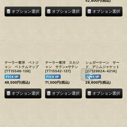
52,800
円
(税込)
オプション選択
オプション選択
オプション選択
テーラー東洋 ベトジ
テーラー東洋 スカジ
シュガーケーン サー
ャン ベトナムマップ
ャン サテン×サテン
ド デニムジャケット
[
TT15546-138
]
[
TT15542-137
]
[
SC12962A-421A
]
49,500
円
(税込)
71,500
円
(税込)
28,600
円
(税込)
オプション選択
オプション選択
オプション選択