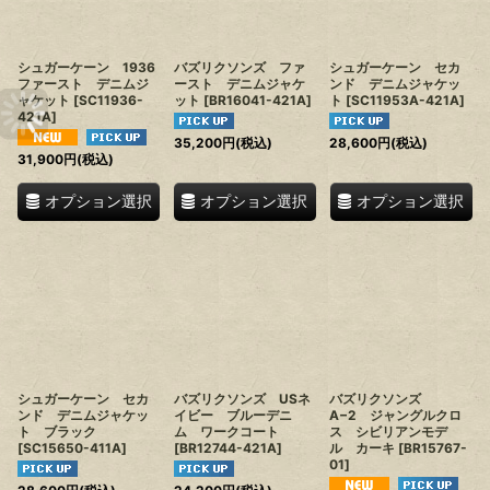
シュガーケーン 1936
バズリクソンズ ファ
シュガーケーン セカ
ファースト デニムジ
ースト デニムジャケ
ンド デニムジャケッ
ャケット
[
SC11936-
ット
[
BR16041-421A
]
ト
[
SC11953A-421A
]
421A
]
35,200
円
(税込)
28,600
円
(税込)
31,900
円
(税込)
オプション選択
オプション選択
オプション選択
シュガーケーン セカ
バズリクソンズ USネ
バズリクソンズ
ンド デニムジャケッ
イビー ブルーデニ
A−2 ジャングルクロ
ト ブラック
ム ワークコート
ス シビリアンモデ
[
SC15650-411A
]
[
BR12744-421A
]
ル カーキ
[
BR15767-
01
]