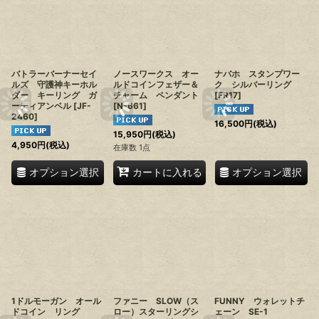
バトラーバーナーセイ
ノースワークス オー
ナバホ スタンプワー
ルズ 守護神キーホル
ルドコインフェザー＆
ク シルバーリング
ダー キーリング ガ
チャーム ペンダント
[
FR17
]
ーディアンベル
[
JF-
[
N-661
]
2460
]
16,500
円
(税込)
15,950
円
(税込)
4,950
円
(税込)
在庫数 1点
オプション選択
オプション選択
カートに入れる
1ドルモーガン オール
ファニー SLOW（ス
FUNNY ウォレットチ
ドコイン リング
ロー）スターリングシ
ェーン SE-1