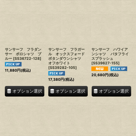
サンサーフ フラダン
サンサーフ フラガー
サンサーフ ハワイア
サー ポロシャツ ブ
ル オックスフォード
ンシャツ バタフライ
ルー
[
SS36722-128
]
ボタンダウンシャツ
スプラッシュ
オフホワイト
[
SS39627-155
]
[
SS39282-105
]
11,880
円
(税込)
20,680
円
(税込)
17,380
円
(税込)
オプション選択
オプション選択
オプション選択