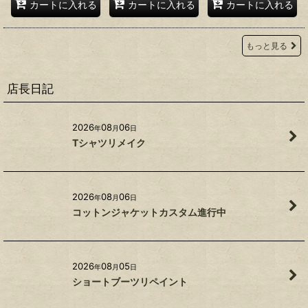
カートに入れる
カートに入れる
カートに入れる
もっと見る
店長日記
2026
08
06
年
月
日
Tシャツリメイク
2026
08
06
年
月
日
コットンジャケットカスタム進行中
2026
08
05
年
月
日
ショートブーツリペイント