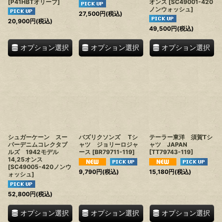
[
P41HBTオリーブ
]
オンス
[
SC49001-420
ノンウォッシュ
]
27,500
円
(税込)
20,900
円
(税込)
49,500
円
(税込)
オプション選択
オプション選択
オプション選択
シュガーケーン スー
バズリクソンズ Tシ
テーラー東洋 須賀Tシ
パーデニムコレクタブ
ャツ ジョリーロジャ
ャツ JAPAN
ルズ 1942モデル
ース
[
BR79711-119
]
[
TT79743-119
]
14,25オンス
[
SC49005-420ノンウ
9,790
円
(税込)
15,180
円
(税込)
ォッシュ
]
52,800
円
(税込)
オプション選択
オプション選択
オプション選択