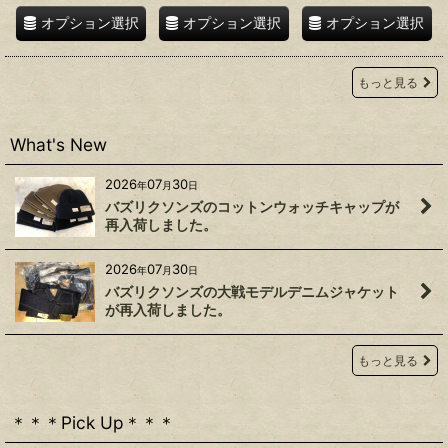
オプション選択
オプション選択
オプション選択
もっと見る
What's New
2026
07
30
年
月
日
バズリクソンズのコットンウォッチキャップが
再入荷しました。
2026
07
30
年
月
日
バズリクソンズの大戦モデルデニムジャケット
が再入荷しました。
もっと見る
＊＊＊Pick Up＊＊＊