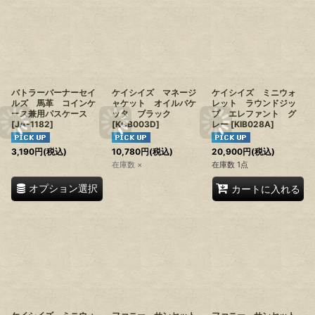
バトラーバーナーセイ
ケイシイズ マネージ
ケイシイズ ミニウォ
ルズ 馬革 コインケ
ャケット オイルバケ
レット ラウンドジッ
ース兼用パスケース
ッタ ブラック
プ エレファント グ
[
JA-1182
]
[
KCB003D
]
レー
[
KIB028A
]
3,190
円
(税込)
10,780
円
(税込)
20,900
円
(税込)
在庫数 ×
在庫数 1点
オプション選択
カートに入れる