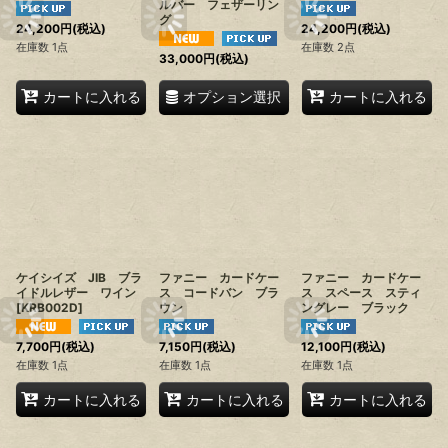
ルバー フェザーリン
グ
24,200
円
(税込)
24,200
円
(税込)
在庫数 1点
在庫数 2点
33,000
円
(税込)
オプション選択
カートに入れる
カートに入れる
ケイシイズ JIB ブラ
ファニー カードケー
ファニー カードケー
イドルレザー ワイン
ス コードバン ブラ
ス スペース スティ
[
KRB002D
]
ウン
ングレー ブラック
7,700
円
(税込)
7,150
円
(税込)
12,100
円
(税込)
在庫数 1点
在庫数 1点
在庫数 1点
カートに入れる
カートに入れる
カートに入れる