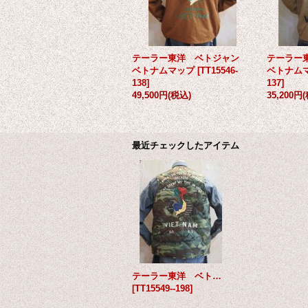
テーラー東洋 ベトジャン
テーラー
ベトナムマップ
[
TT15546-
ベトナム
138
]
137
]
49,500円
(税込)
35,200円
最近チェックしたアイテム
テーラー東洋 ベトナム ライナーベスト ベトナムマップ カモフラージュ
[
TT15549--198
]