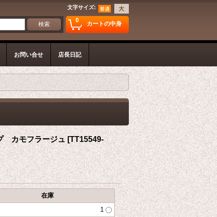
文字サイズ
:
0
カートの中身
お問い合せ
店長日記
プ カモフラージュ
[
TT15549-
在庫
1