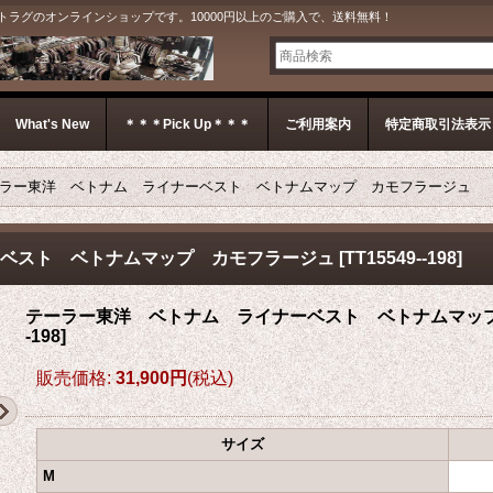
G＊ ジェットラグのオンラインショップです。10000円以上のご購入で、送料無料！
What's New
＊＊＊Pick Up＊＊＊
ご利用案内
特定商取引法表示
ラー東洋 ベトナム ライナーベスト ベトナムマップ カモフラージュ
ベスト ベトナムマップ カモフラージュ
[
TT15549--198
]
テーラー東洋 ベトナム ライナーベスト ベトナムマッ
-198
]
販売価格
:
31,900円
(税込)
サイズ
M