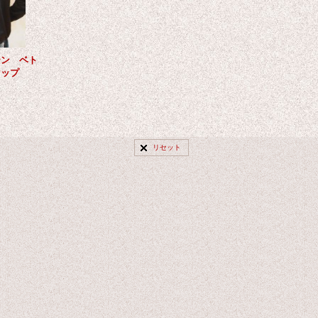
テン ベト
マップ
リセット