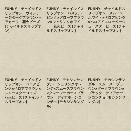
FUNNY チャイルドス
FUNNY チャイルドス
FUNNY チャイルドス
リップオン ヴィンテ
リップオン パステル
リップオン スムース
ージダークブラウン×ヘ
ピンク×グローブブラウ
ホワイト×ベロアピンク
アカーフ 花火ビーズ
ン×シュリンクホワイ
×ベロアイエローベージ
[
チャイルドスリップオ
ト 花火ビーズ
[
チャイ
ュ スタービーズ
[
チャ
ン
]
ルドスリップオン
]
イルドスリップオン
]
FUNNY チャイルドス
FUNNY モカシンサン
FUNNY モカシンサン
リップオン ベロアピ
ダル シュリンクオレ
ダル スムース ブラ
ンク×ベロアブラウン×
ンジ×スムースブラウン
ウン×ダークブラウン×
スムースターコイズ
×クレージーホースブラ
ブラック ディアホー
花火ビーズ
[
チャイルド
ウン ディアホーンコ
ンコンチョ
[
モカシンサ
スリップオン
]
ンチョ
[
モカシンサンダ
ンダル
]
ル
]