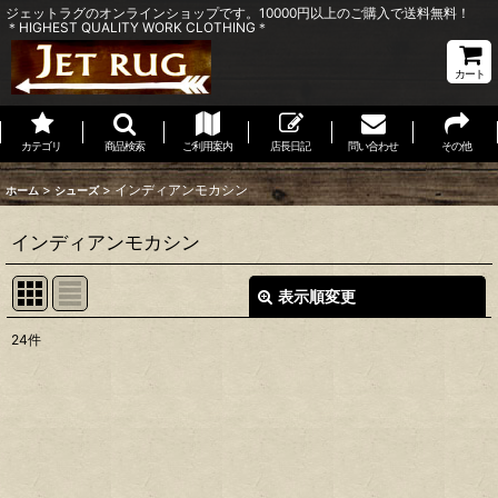
ジェットラグのオンラインショップです。10000円以上のご購入で送料無料！
＊HIGHEST QUALITY WORK CLOTHING＊
カート
カテゴリ
商品検索
ご利用案内
店長日記
問い合わせ
その他
>
>
インディアンモカシン
ホーム
シューズ
インディアンモカシン
表示順変更
閉じる
24
件
表示数
:
並び順
:
絞り込む