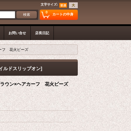
文字サイズ
:
0
カートの中身
お問い合せ
店長日記
ーフ 花火ビーズ
イルドスリップオン
]
ブラウン×ヘアカーフ 花火ビーズ