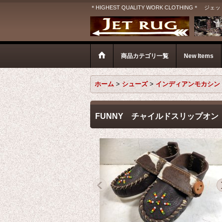
＊HIGHEST QUALITY WORK CLOTHIN
商品カテゴリ一覧
New Items
ホーム
>
シューズ
>
インディアンモカシン
FUNNY チャイルドスリップオ