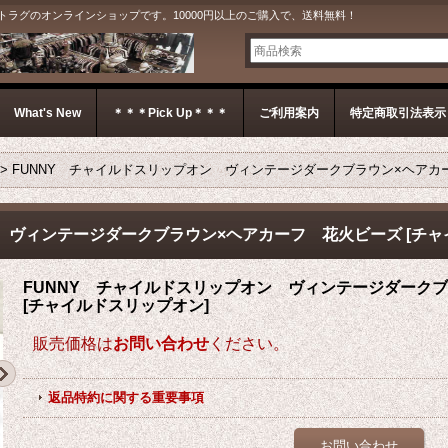
G＊ ジェットラグのオンラインショップです。10000円以上のご購入で、送料無料！
What's New
＊＊＊Pick Up＊＊＊
ご利用案内
特定商取引法表示
>
FUNNY チャイルドスリップオン ヴィンテージダークブラウン×ヘアカ
ン ヴィンテージダークブラウン×ヘアカーフ 花火ビーズ
[
チャ
FUNNY チャイルドスリップオン ヴィンテージダーク
[
チャイルドスリップオン
]
販売価格は
お問い合わせ
ください。
返品特約に関する重要事項
お問い合わせ