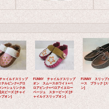
 チャイルドスリップ
FUNNY チャイルドスリップ
FUNNY スリップ
ステルピンク×グロ
オン スムースホワイト×ベ
ース ブラック
[
ス
ウン×シュリンクホ
ロアピンク×ベロアイエロー
ン
]
花火ビーズ
[
チャイ
ベージュ スタービーズ
[
チ
ップオン
]
ャイルドスリップオン
]