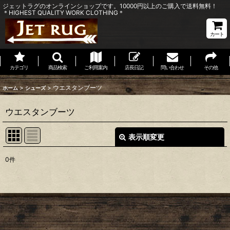
ジェットラグのオンラインショップです。10000円以上のご購入で送料無料！
＊HIGHEST QUALITY WORK CLOTHING＊
カート
カテゴリ
商品検索
ご利用案内
店長日記
問い合わせ
その他
>
>
ウエスタンブーツ
ホーム
シューズ
ウエスタンブーツ
表示順変更
閉じる
0
件
表示数
:
並び順
:
絞り込む