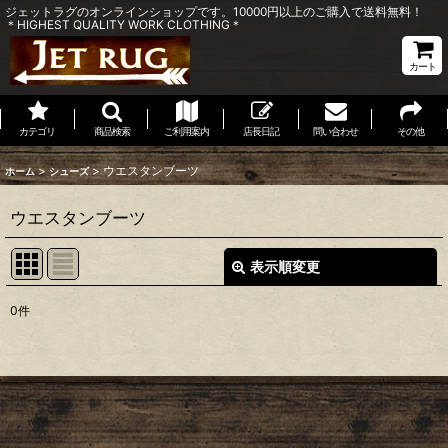
ジェットラグのオンラインショップです。10000円以上のご購入で送料無料！
＊HIGHEST QUALITY WORK CLOTHING＊
カート
カテゴリ
商品検索
ご利用案内
店長日記
問い合わせ
その他
>
>
ウエスタンブーツ
ホーム
シューズ
ウエスタンブーツ
表示順変更
閉じる
0
件
表示数
:
並び順
:
絞り込む