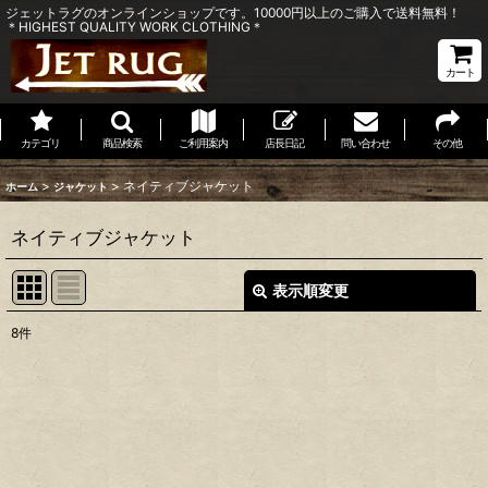
ジェットラグのオンラインショップです。10000円以上のご購入で送料無料！
＊HIGHEST QUALITY WORK CLOTHING＊
カート
カテゴリ
商品検索
ご利用案内
店長日記
問い合わせ
その他
>
>
ネイティブジャケット
ホーム
ジャケット
ネイティブジャケット
表示順変更
閉じる
8
件
表示数
:
並び順
:
絞り込む