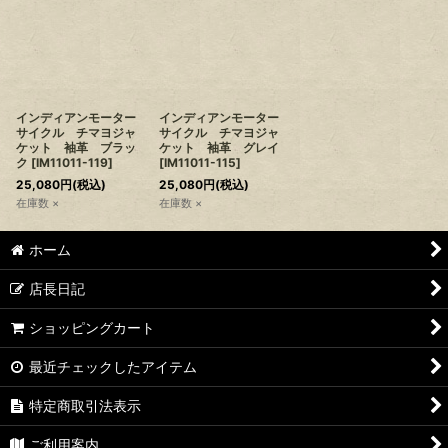
インディアンモーター
インディアンモーター
サイクル チマヨジャ
サイクル チマヨジャ
ケット 袖革 ブラッ
ケット 袖革 グレイ
ク
[
IM11011-119
]
[
IM11011-115
]
25,080
円
(税込)
25,080
円
(税込)
在庫数 ×
在庫数 ×
ホーム
店長日記
ショッピングカート
最近チェックしたアイテム
特定商取引法表示
ご利用案内