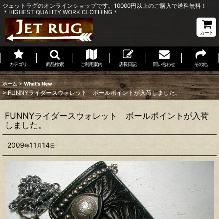
ジェットラグのオンラインショップです。10000円以上のご購入で送料無料！
＊HIGHEST QUALITY WORK CLOTHING＊
カート
カテゴリ
商品検索
ご利用案内
店長日記
問い合わせ
その他
>
ホーム
What's New
>
FUNNYライダースウォレット ボールポイントが入荷しました。
FUNNYライダースウォレット ボールポイントが入荷
しました。
2009
11
14
年
月
日