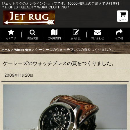
ジェットラグのオンラインショップです。10000円以上のご購入で送料無料！
＊HIGHEST QUALITY WORK CLOTHING＊
カート
カテゴリ
商品検索
ご利用案内
店長日記
問い合わせ
その他
>
>
ケーシーズのウォッチブレスの頁をつくりました。
ホーム
What's New
ケーシーズのウォッチブレスの頁をつくりました。
2009
11
20
年
月
日