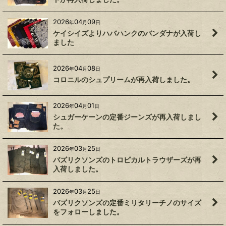
2026
04
09
年
月
日
ケイシイズよりハバハンクのバンダナが入荷し
ました
2026
04
08
年
月
日
コロニルのシュプリームが再入荷しました。
2026
04
01
年
月
日
シュガーケーンの定番ジーンズが再入荷しまし
た。
2026
03
25
年
月
日
バズリクソンズのトロピカルトラウザーズが再
入荷しました。
2026
03
25
年
月
日
バズリクソンズの定番ミリタリーチノのサイズ
をフォローしました。