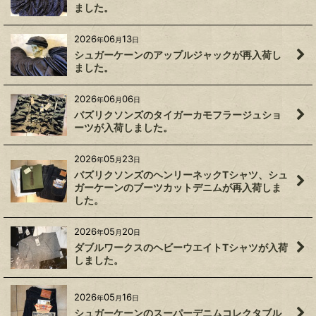
ました。
2026
06
13
年
月
日
シュガーケーンのアップルジャックが再入荷し
ました。
2026
06
06
年
月
日
バズリクソンズのタイガーカモフラージュショ
ーツが入荷しました。
2026
05
23
年
月
日
バズリクソンズのヘンリーネックTシャツ、シュ
ガーケーンのブーツカットデニムが再入荷しま
した。
2026
05
20
年
月
日
ダブルワークスのヘビーウエイトTシャツが入荷
しました。
2026
05
16
年
月
日
シュガーケーンのスーパーデニムコレクタブル