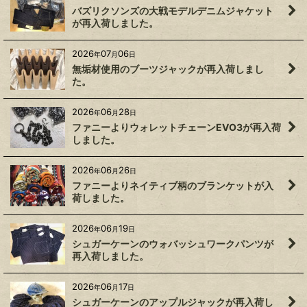
バズリクソンズの大戦モデルデニムジャケット
が再入荷しました。
2026
07
06
年
月
日
無垢材使用のブーツジャックが再入荷しまし
た。
2026
06
28
年
月
日
ファニーよりウォレットチェーンEVO3が再入荷
しました。
2026
06
26
年
月
日
ファニーよりネイティブ柄のブランケットが入
荷しました。
2026
06
19
年
月
日
シュガーケーンのウォバッシュワークパンツが
再入荷しました。
2026
06
17
年
月
日
シュガーケーンのアップルジャックが再入荷し