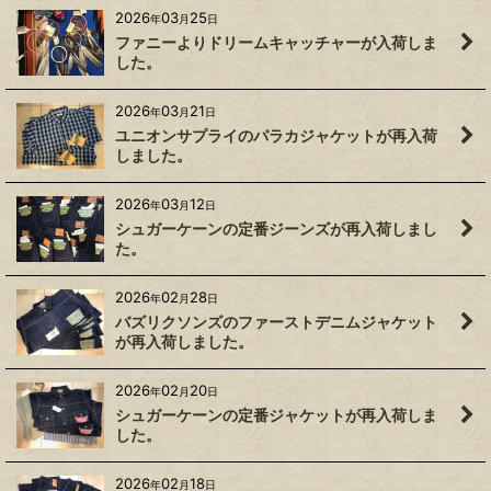
2026
03
25
年
月
日
ファニーよりドリームキャッチャーが入荷しま
した。
2026
03
21
年
月
日
ユニオンサプライのパラカジャケットが再入荷
しました。
2026
03
12
年
月
日
シュガーケーンの定番ジーンズが再入荷しまし
た。
2026
02
28
年
月
日
バズリクソンズのファーストデニムジャケット
が再入荷しました。
2026
02
20
年
月
日
シュガーケーンの定番ジャケットが再入荷しま
した。
2026
02
18
年
月
日