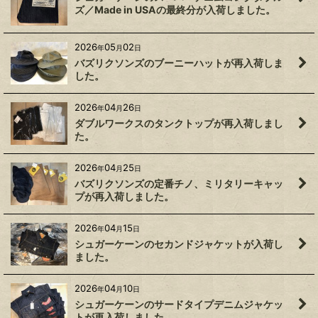
ズ／Made in USAの最終分が入荷しました。
2026
05
02
年
月
日
バズリクソンズのブーニーハットが再入荷しま
した。
2026
04
26
年
月
日
ダブルワークスのタンクトップが再入荷しまし
た。
2026
04
25
年
月
日
バズリクソンズの定番チノ、ミリタリーキャッ
プが再入荷しました。
2026
04
15
年
月
日
シュガーケーンのセカンドジャケットが入荷し
ました。
2026
04
10
年
月
日
シュガーケーンのサードタイプデニムジャケッ
トが再入荷しました。