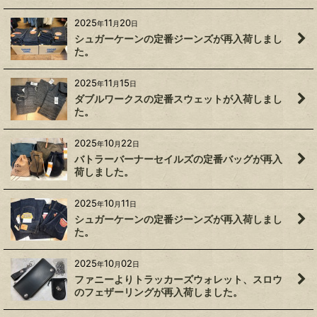
2025
11
20
年
月
日
シュガーケーンの定番ジーンズが再入荷しまし
た。
2025
11
15
年
月
日
ダブルワークスの定番スウェットが入荷しまし
た。
2025
10
22
年
月
日
バトラーバーナーセイルズの定番バッグが再入
荷しました。
2025
10
11
年
月
日
シュガーケーンの定番ジーンズが再入荷しまし
た。
2025
10
02
年
月
日
ファニーよりトラッカーズウォレット、スロウ
のフェザーリングが再入荷しました。