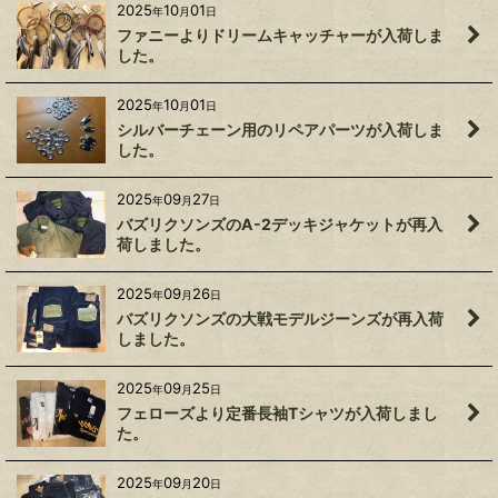
2025
10
01
年
月
日
ファニーよりドリームキャッチャーが入荷しま
した。
2025
10
01
年
月
日
シルバーチェーン用のリペアパーツが入荷しま
した。
2025
09
27
年
月
日
バズリクソンズのA-2デッキジャケットが再入
荷しました。
2025
09
26
年
月
日
バズリクソンズの大戦モデルジーンズが再入荷
しました。
2025
09
25
年
月
日
フェローズより定番長袖Tシャツが入荷しまし
た。
2025
09
20
年
月
日