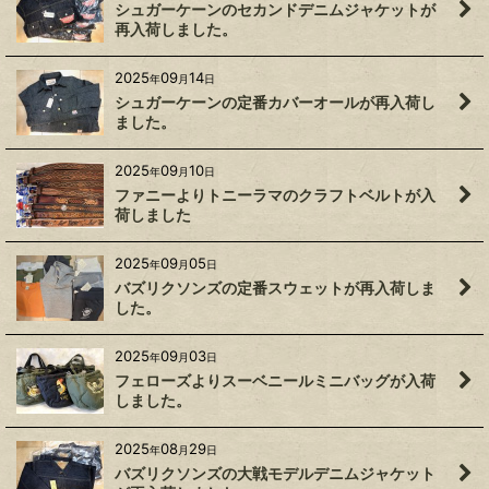
シュガーケーンのセカンドデニムジャケットが
再入荷しました。
2025
09
14
年
月
日
シュガーケーンの定番カバーオールが再入荷し
ました。
2025
09
10
年
月
日
ファニーよりトニーラマのクラフトベルトが入
荷しました
2025
09
05
年
月
日
バズリクソンズの定番スウェットが再入荷しま
した。
2025
09
03
年
月
日
フェローズよりスーベニールミニバッグが入荷
しました。
2025
08
29
年
月
日
バズリクソンズの大戦モデルデニムジャケット