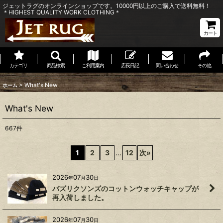
ジェットラグのオンラインショップです。10000円以上のご購入で送料無料！
＊HIGHEST QUALITY WORK CLOTHING＊
カート
カテゴリ
商品検索
ご利用案内
店長日記
問い合わせ
その他
>
What's New
ホーム
What's New
667
件
1
2
3
...
12
次
»
2026
07
30
年
月
日
バズリクソンズのコットンウォッチキャップが
再入荷しました。
2026
07
30
年
月
日