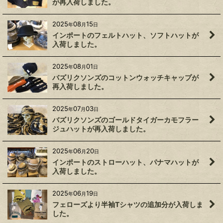
が再入荷しました。
2025
08
15
年
月
日
インポートのフェルトハット、ソフトハットが
入荷しました。
2025
08
01
年
月
日
バズリクソンズのコットンウォッチキャップが
再入荷しました。
2025
07
03
年
月
日
バズリクソンズのゴールドタイガーカモフラー
ジュハットが再入荷しました。
2025
06
20
年
月
日
インポートのストローハット、パナマハットが
入荷しました。
2025
06
19
年
月
日
フェローズより半袖Tシャツの追加分が入荷しま
した。