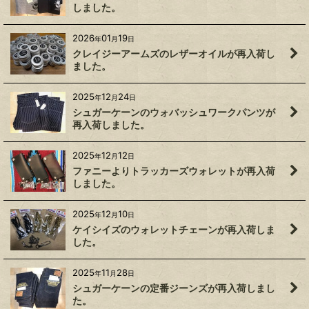
しました。
2026
01
19
年
月
日
クレイジーアームズのレザーオイルが再入荷し
ました。
2025
12
24
年
月
日
シュガーケーンのウォバッシュワークパンツが
再入荷しました。
2025
12
12
年
月
日
ファニーよりトラッカーズウォレットが再入荷
しました。
2025
12
10
年
月
日
ケイシイズのウォレットチェーンが再入荷しま
した。
2025
11
28
年
月
日
シュガーケーンの定番ジーンズが再入荷しまし
た。