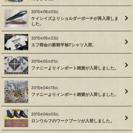
2015
06
03
年
月
日
ケイシイズよりショルダーポーチが再入荷しま
した。
2015
05
23
年
月
日
エフ商会の新柄半袖Tシャツ入荷。
2015
05
01
年
月
日
ファニーよりインポート雑貨が入荷しました。
2015
04
15
年
月
日
ファニーよりインポート雑貨が入荷しました。
2015
04
03
年
月
日
ロンウルフのワークブーツが入荷しました。