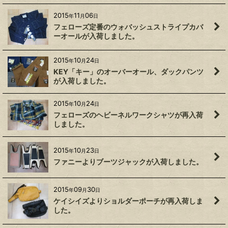
2015
11
06
年
月
日
フェローズ定番のウォバッシュストライプカバ
ーオールが入荷しました。
2015
10
24
年
月
日
KEY「キー」のオーバーオール、ダックパンツ
が入荷しました。
2015
10
24
年
月
日
フェローズのヘビーネルワークシャツが再入荷
しました。
2015
10
23
年
月
日
ファニーよりブーツジャックが入荷しました。
2015
09
30
年
月
日
ケイシイズよりショルダーポーチが再入荷しま
した。