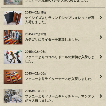
フェローズ定番のTシャツが入荷しました。
2015
02
18
年
月
日
ケイシイズよりラウンドジップウォレットが再
入荷しました。
2015
02
12
年
月
日
カテゴリにライターを追加しました。
2015
02
06
年
月
日
ファニーよりココペリドールの新柄が入荷しま
した。
2015
02
06
年
月
日
ファニーよりライターケースが入荷しました。
2015
01
18
年
月
日
ファニーよりドリームキャッチャー、マンデラ
が再入荷しました。