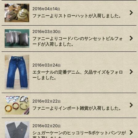
2016
04
14
年
月
日
ファニーよりストローハットが入荷しました。
2016
03
30
年
月
日
ファニーよりコードバンのサンセットビルフォ
ードが入荷しました。
2016
03
24
年
月
日
エターナルの定番デニム、欠品サイズをフォロ
ーしました。
2016
02
22
年
月
日
ファニーよりインポート雑貨が入荷しました。
2016
02
20
年
月
日
シュガーケーンのヒッコリー5ポケットパンツが