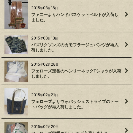
2015
03
18
年
月
日
ファニーよりハンドバスケットベルトが入荷し
ました。
2015
03
13
年
月
日
バズリクソンズのカモフラージュパンツが再入
荷しました。
2015
02
28
年
月
日
フェローズ定番のヘンリーネックTシャツが入荷
しました。
2015
02
21
年
月
日
フェローズよりウォバッシュストライプのトー
トバッグが再入荷しました。
2015
02
20
年
月
日