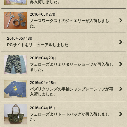
再入荷しました。
2016
05
27
年
月
日
ノースワークストのジュエリーが入荷しまし
た。
2016
05
13
年
月
日
PCサイトをリニューアルしました
2016
04
29
年
月
日
フェローズよりミリタリーショーツが再入荷し
ました。
2016
04
28
年
月
日
バズリクソンズの半袖シャンブレーシャツが再
入荷しました。
2016
04
15
年
月
日
フェローズよりトートバッグが再入荷しまし
た。