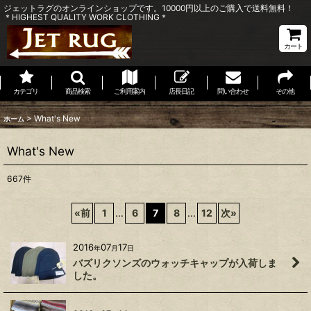
ジェットラグのオンラインショップです。10000円以上のご購入で送料無料！
＊HIGHEST QUALITY WORK CLOTHING＊
カート
カテゴリ
商品検索
ご利用案内
店長日記
問い合わせ
その他
>
What's New
ホーム
What's New
667
件
«
前
1
...
6
7
8
...
12
次
»
2016
07
17
年
月
日
バズリクソンズのウォッチキャップが入荷しま
した。