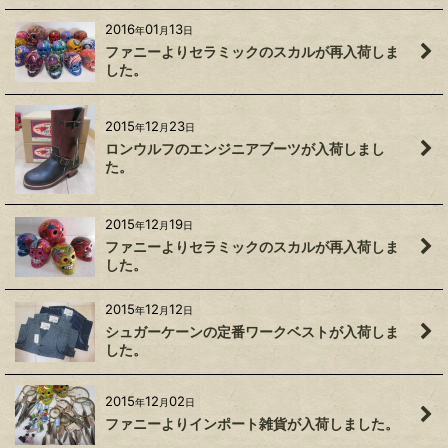
2016
01
13
年
月
日
ファニーよりセラミックのスカルが再入荷しま
した。
2015
12
23
年
月
日
ロンウルフのエンジニアブーツが入荷しまし
た。
2015
12
19
年
月
日
ファニーよりセラミックのスカルが再入荷しま
した。
2015
12
12
年
月
日
シュガーケーンの定番ワークベストが入荷しま
した。
2015
12
02
年
月
日
ファニーよりインポート雑貨が入荷しました。