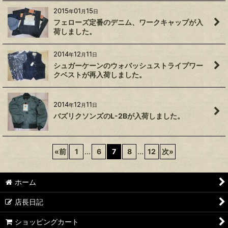
2015
01
15
年
月
日
フェローズ定番のデニム、ワークキャップが入
荷しました。
2014
12
11
年
月
日
シュガーケーンのウォバッシュストライプワー
クベストが再入荷しました。
2014
12
11
年
月
日
バズリクソンズのL-2Bが入荷しました。
«
前
1
...
6
7
8
...
12
次
»
ホーム
店長日記
ショッピングカート