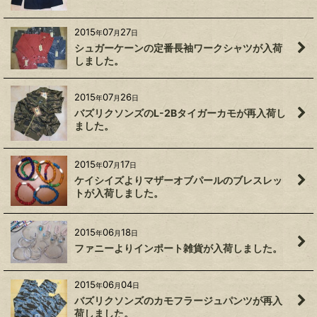
2015
07
27
年
月
日
シュガーケーンの定番長袖ワークシャツが入荷
しました。
2015
07
26
年
月
日
バズリクソンズのL-2Bタイガーカモが再入荷し
ました。
2015
07
17
年
月
日
ケイシイズよりマザーオブパールのブレスレッ
トが入荷しました。
2015
06
18
年
月
日
ファニーよりインポート雑貨が入荷しました。
2015
06
04
年
月
日
バズリクソンズのカモフラージュパンツが再入
荷しました。