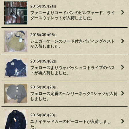
2015
09
21
年
月
日
ファニーよりコードバンのビルフォード、ライ
ダースウォレットが入荷しました。
2015
09
05
年
月
日
シュガーケーンのフード付きパディングベスト
が入荷しました。
2015
09
02
年
月
日
フェローズよりウォバッシュストライプのベス
トが再入荷しました。
2015
08
28
年
月
日
フェローズ定番のヘンリーネックTシャツが入荷
しました。
2015
08
23
年
月
日
ユナイテッドカーのピーコートが入荷しまし
た。