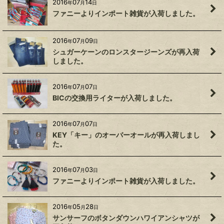
2016
07
14
年
月
日
ファニーよりインポート雑貨が入荷しました。
2016
07
09
年
月
日
シュガーケーンのロンスタージーンズが再入荷
しました。
2016
07
07
年
月
日
BICの交換用ライターが入荷しました。
2016
07
07
年
月
日
KEY「キー」のオーバーオールが再入荷しまし
た。
2016
07
03
年
月
日
ファニーよりインポート雑貨が入荷しました。
2016
05
28
年
月
日
サンサーフのボタンダウンハワイアンシャツが