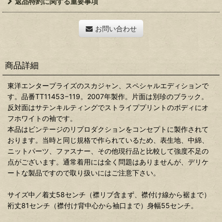
返品特約に関する重要事項
お問い合わせ
商品詳細
東洋エンタープライズのスカジャン、スペシャルエディションで
す。品番TT11453−119。2007年製作。片面は別珍のブラック。
反対面はサテンキルティングでストライププリントのボディにオ
フホワイトの袖です。
本品はビンテージのリプロダクションをコンセプトに製作されて
おります。当時と同じ規格で作られているため、表生地、中綿、
ニットパーツ、ファスナー、その他現行品と比較して強度不足の
点がございます。通常着用には全く問題はありませんが、デリケ
ートな製品ですので取り扱いにはご注意下さい。
サイズ中／着丈58センチ（襟リブ含まず、襟付け線から裾まで）
裄丈81センチ（襟付け背中心から袖口まで）身幅55センチ。