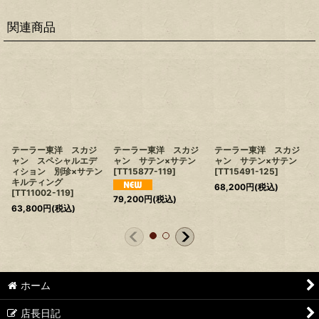
関連商品
テーラー東洋 スカジ
テーラー東洋 スカジ
テーラー東洋 スカジ
ャン スペシャルエデ
ャン サテン×サテン
ャン サテン×サテン
ィション 別珍×サテン
[
TT15877-119
]
[
TT15491-125
]
キルティング
68,200
円
(税込)
[
TT11002-119
]
79,200
円
(税込)
63,800
円
(税込)
ホーム
店長日記