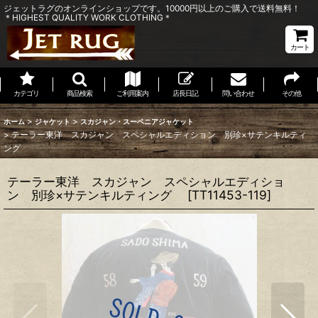
ジェットラグのオンラインショップです。10000円以上のご購入で送料無料！
＊HIGHEST QUALITY WORK CLOTHING＊
カート
カテゴリ
商品検索
ご利用案内
店長日記
問い合わせ
その他
>
>
ホーム
ジャケット
スカジャン・スーベニアジャケット
>
テーラー東洋 スカジャン スペシャルエディション 別珍×サテンキルティ
ング
テーラー東洋 スカジャン スペシャルエディショ
ン 別珍×サテンキルティング
[
TT11453-119
]