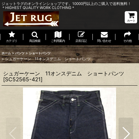
ジェットラグのオンラインショップです。10000円以上のご購入で送料無料！
＊HIGHEST QUALITY WORK CLOTHING＊
カート
カテゴリ
商品検索
ご利用案内
店長日記
問い合わせ
その他
>
>
ホーム
パンツ
ショートパンツ
>
シュガーケーン 11オンスデニム ショートパンツ
シュガーケーン 11オンスデニム ショートパンツ
[
SC52565-421
]