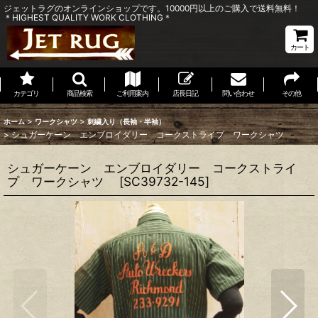
ジェットラグのオンラインショップです。10000円以上のご購入で送料無料！
＊HIGHEST QUALITY WORK CLOTHING＊
カート
カテゴリ
商品検索
ご利用案内
店長日記
問い合わせ
その他
>
>
ホーム
ワークシャツ
刺繍入り（長袖・半袖）
>
シュガーケーン エンブロイダリー コークストライプ ワークシャツ
シュガーケーン エンブロイダリー コークストライ
プ ワークシャツ
[
SC39732-145
]