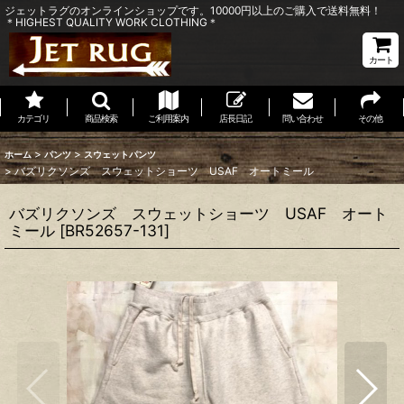
ジェットラグのオンラインショップです。10000円以上のご購入で送料無料！
＊HIGHEST QUALITY WORK CLOTHING＊
カート
カテゴリ
商品検索
ご利用案内
店長日記
問い合わせ
その他
>
>
ホーム
パンツ
スウェットパンツ
>
バズリクソンズ スウェットショーツ USAF オートミール
バズリクソンズ スウェットショーツ USAF オート
ミール
[
BR52657-131
]