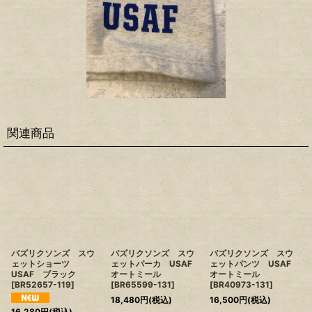
関連商品
バズリクソンズ スウ
バズリクソンズ スウ
バズリクソンズ スウ
ェットショーツ
ェットパーカ USAF
ェットパンツ USAF
USAF ブラック
オートミール
オートミール
[
BR52657-119
]
[
BR65599-131
]
[
BR40973-131
]
18,480
円
(税込)
16,500
円
(税込)
16,280
円
(税込)