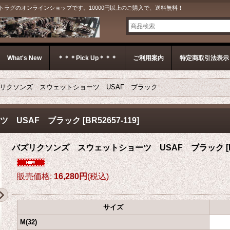
G＊ ジェットラグのオンラインショップです。10000円以上のご購入で、送料無料！
What's New
＊＊＊Pick Up＊＊＊
ご利用案内
特定商取引法表示
リクソンズ スウェットショーツ USAF ブラック
ツ USAF ブラック
[
BR52657-119
]
バズリクソンズ スウェットショーツ USAF ブラック
[
販売価格
:
16,280円
(税込)
サイズ
M(32)