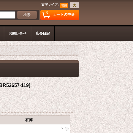
文字サイズ
:
0
カートの中身
お問い合せ
店長日記
BR52657-119
]
在庫
×