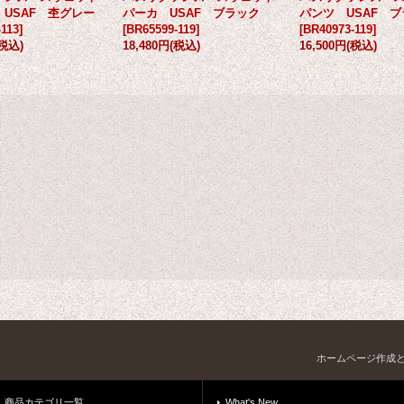
USAF 杢グレー
パーカ USAF ブラック
パンツ USAF 
113
]
[
BR65599-119
]
[
BR40973-119
]
(税込)
18,480円
(税込)
16,500円
(税込)
ホームページ作成
商品カテゴリ一覧
What's New