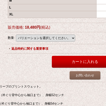
M
L
XL
販売価格
:
18,480円
(税込)
数量
:
返品特約に関する重要事項
お問い合わせ
リーブのプリントスウェット。
チ（衿ぐり背中心から袖口まで）、身幅52センチ
チ（衿ぐり背中心から袖口まで）、身幅54センチ