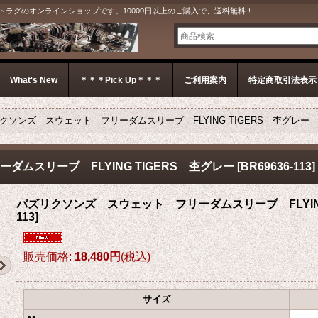
G＊ ジェットラグのオンラインショップです。10000円以上のご購入で、送料無料！
What's New
＊＊＊Pick Up＊＊＊
ご利用案内
特定商取引法表示
クソンズ スウェット フリーダムスリーブ FLYING TIGERS 杢グレー
ムスリーブ FLYING TIGERS 杢グレー
[
BR69636-113
]
バズリクソンズ スウェット フリーダムスリーブ FLYING
113
]
販売価格
:
18,480円
(税込)
サイズ