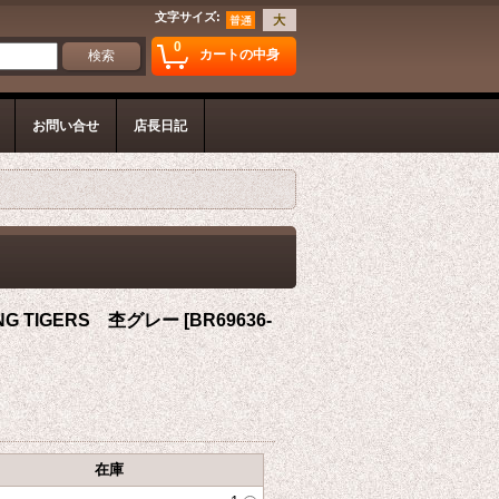
文字サイズ
:
0
カートの中身
お問い合せ
店長日記
 TIGERS 杢グレー
[
BR69636-
在庫