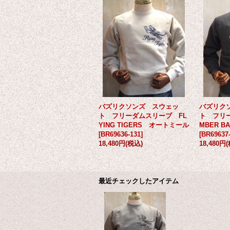
バズリクソンズ スウェッ
バズリク
ト フリーダムスリーブ FL
ト フリ
YING TIGERS オートミール
MBER 
[
BR69636-131
]
[
BR69637-
18,480円
(税込)
18,480円
最近チェックしたアイテム