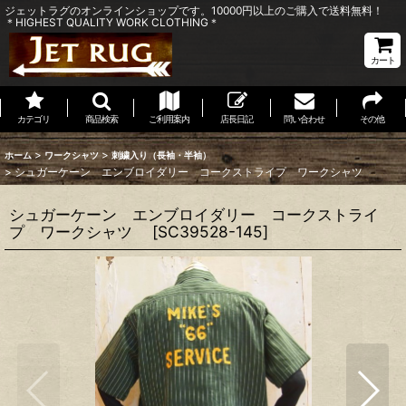
ジェットラグのオンラインショップです。10000円以上のご購入で送料無料！
＊HIGHEST QUALITY WORK CLOTHING＊
カート
カテゴリ
商品検索
ご利用案内
店長日記
問い合わせ
その他
>
>
ホーム
ワークシャツ
刺繍入り（長袖・半袖）
>
シュガーケーン エンブロイダリー コークストライプ ワークシャツ
シュガーケーン エンブロイダリー コークストライ
プ ワークシャツ
[
SC39528-145
]