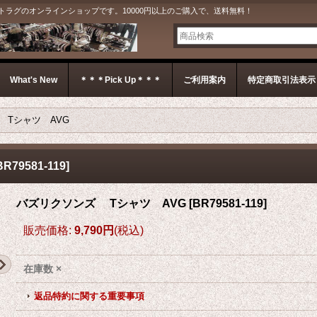
G＊ ジェットラグのオンラインショップです。10000円以上のご購入で、送料無料！
What's New
＊＊＊Pick Up＊＊＊
ご利用案内
特定商取引法表示
 Tシャツ AVG
BR79581-119
]
バズリクソンズ Tシャツ AVG
[
BR79581-119
]
販売価格
:
9,790円
(税込)
在庫数 ×
返品特約に関する重要事項