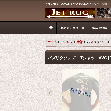
＊HIGHEST QUALITY WORK CLOTHIN
商品カテゴリ一覧
New Items
ホーム
>
Tシャツ
>
半袖
>
バズリクソンズ
バズリクソンズ Tシャツ AVG
[