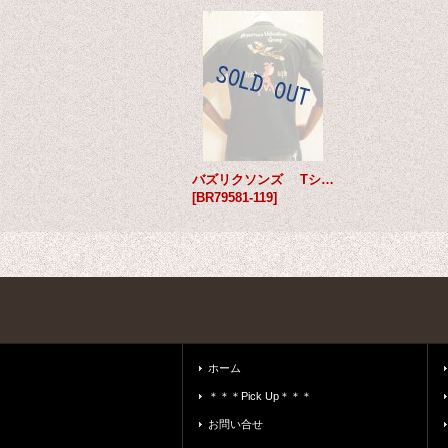
バズリクソンズ Tシャツ AVG
[
BR79581-119
]
ホーム
＊＊＊Pick Up＊＊＊
お問い合せ