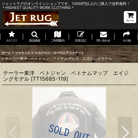
ジェットラグのオンラインショップです。10000円以上のご購入で送料無料！
＊HIGHEST QUALITY WORK CLOTHING＊
カート
カテゴリ
商品検索
ご利用案内
店長日記
問い合わせ
その他
>
>
ホーム
ジャケット
スカジャン・スーベニアジャケット
>
テーラー東洋 ベトジャン ベトナムマップ エイジングモデル
テーラー東洋 ベトジャン ベトナムマップ エイジ
ングモデル
[
TT15685-119
]