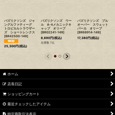
バズリクソンズ ジャ
バズリクソンズ ウー
バズリクソンズ プル
ングルファティーグ
ル A-4メカニックキ
オーバー スウェット
トロピカルトラウザー
ャップ オリーブ
パーカ オリーブ
ズ ショートレンクス
[
BR02241-149
]
[
BR68914-149
]
[
BR42500-149
]
8,690
円
(税込)
17,380
円
(税込)
在庫数 7点
25,300
円
(税込)
ホーム
店長日記
ショッピングカート
最近チェックしたアイテム
特定商取引法表示