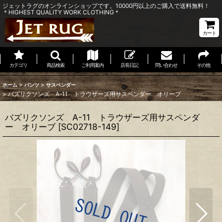
ジェットラグのオンラインショップです。10000円以上のご購入で送料無料！
＊HIGHEST QUALITY WORK CLOTHING＊
カート
カテゴリ
商品検索
ご利用案内
店長日記
問い合わせ
その他
>
>
ホーム
パンツ
サスペンダー
>
バズリクソンズ A-11 トラウザーズ用サスペンダー オリーブ
バズリクソンズ A-11 トラウザーズ用サスペンダ
ー オリーブ
[
SC02718-149
]