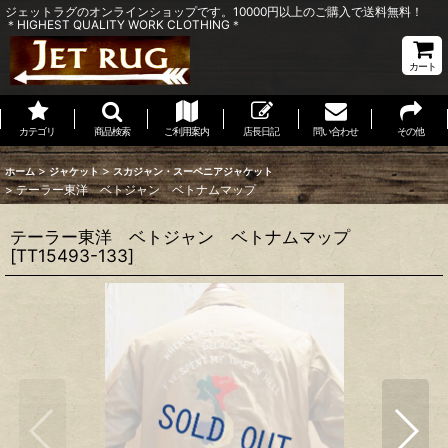
ジェットラグのオンラインショップです。10000円以上のご購入で送料無料！
＊HIGHEST QUALITY WORK CLOTHING＊
カート
カテゴリ
商品検索
ご利用案内
店長日記
問い合わせ
その他
>
>
ホーム
ジャケット
スカジャン・スーベニアジャケット
>
テーラー東洋 ベトジャン ベトナムマップ
テーラー東洋 ベトジャン ベトナムマップ
[
TT15493-133
]