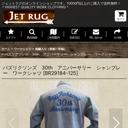
ジェットラグのオンラインショップです。10000円以上のご購入で送料無料！
＊HIGHEST QUALITY WORK CLOTHING＊
カート
カテゴリ
商品検索
ご利用案内
店長日記
問い合わせ
その他
>
>
ホーム
ワークシャツ
刺繍入り（長袖・半袖）
>
バズリクソンズ 30th アニバーサリー シャンブレー ワークシャツ
バズリクソンズ 30th アニバーサリー シャンブレ
ー ワークシャツ
[
BR29184-125
]