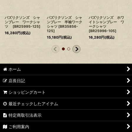
バズリクソンズ シャ
バズリクソンズ シャ
バズリクソンズ ホワ
ンブレー ワークシャ
ンブレー 半袖ワーク
イトシャンブレー ワ
ツ
[
BR25995-125
]
シャツ
[
BR35856-
ークシャツ
125
]
[
BR25996-105
]
16,280
円
(税込)
15,180
円
(税込)
16,280
円
(税込)
ホーム
店長日記
ショッピングカート
最近チェックしたアイテム
特定商取引法表示
ご利用案内