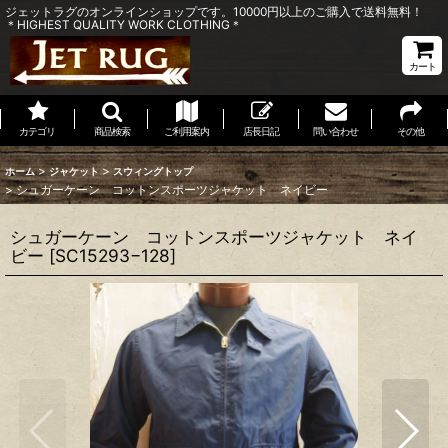
ジェットラグのオンラインショップです。10000円以上のご購入で送料無料！
＊HIGHEST QUALITY WORK CLOTHING＊
カート
カテゴリ
商品検索
ご利用案内
店長日記
問い合わせ
その他
>
>
ホーム
ジャケット
スウィングトップ
>
シュガーケーン コットンスポーツジャケット ネイビー
シュガーケーン コットンスポーツジャケット ネイ
ビー
[
SC15293−128
]