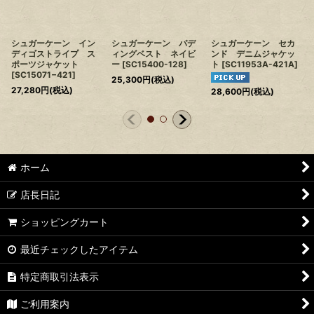
シュガーケーン イン
シュガーケーン パデ
シュガーケーン セカ
ディゴストライプ ス
ィングベスト ネイビ
ンド デニムジャケッ
ポーツジャケット
ー
[
SC15400-128
]
ト
[
SC11953A-421A
]
[
SC15071−421
]
25,300
円
(税込)
27,280
円
(税込)
28,600
円
(税込)
ホーム
店長日記
ショッピングカート
最近チェックしたアイテム
特定商取引法表示
ご利用案内