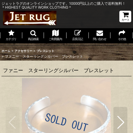
ジェットラグのオンラインショップです。10000円以上のご購入で送料無料！
＊HIGHEST QUALITY WORK CLOTHING＊
カート
カテゴリ
商品検索
ご利用案内
店長日記
問い合わせ
その他
>
>
ホーム
アクセサリー
ブレスレット
>
ファニー スターリングシルバー ブレスレット
ファニー スターリングシルバー ブレスレット