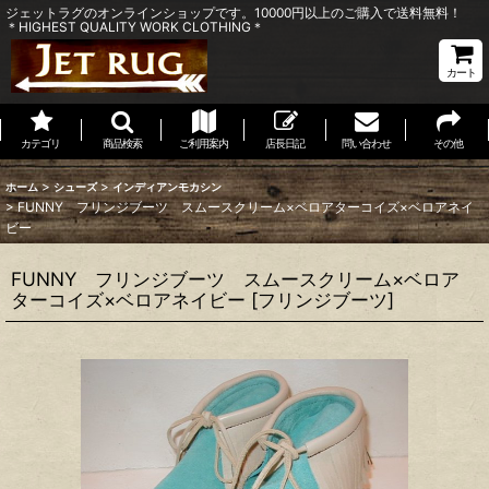
ジェットラグのオンラインショップです。10000円以上のご購入で送料無料！
＊HIGHEST QUALITY WORK CLOTHING＊
カート
カテゴリ
商品検索
ご利用案内
店長日記
問い合わせ
その他
>
>
ホーム
シューズ
インディアンモカシン
>
FUNNY フリンジブーツ スムースクリーム×ベロアターコイズ×ベロアネイ
ビー
FUNNY フリンジブーツ スムースクリーム×ベロア
ターコイズ×ベロアネイビー
[
フリンジブーツ
]