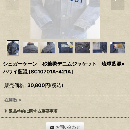
シュガーケーン 砂糖黍デニムジャケット 琉球藍混×
ハワイ藍混
[
SC10701A-421A
]
販売価格
:
30,800
円
(税込)
在庫数 ×
返品特約に関する重要事項
お問い合わせ