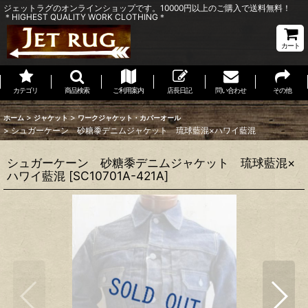
ジェットラグのオンラインショップです。10000円以上のご購入で送料無料！
＊HIGHEST QUALITY WORK CLOTHING＊
カート
カテゴリ
商品検索
ご利用案内
店長日記
問い合わせ
その他
>
>
ホーム
ジャケット
ワークジャケット・カバーオール
>
シュガーケーン 砂糖黍デニムジャケット 琉球藍混×ハワイ藍混
シュガーケーン 砂糖黍デニムジャケット 琉球藍混×
ハワイ藍混
[
SC10701A-421A
]