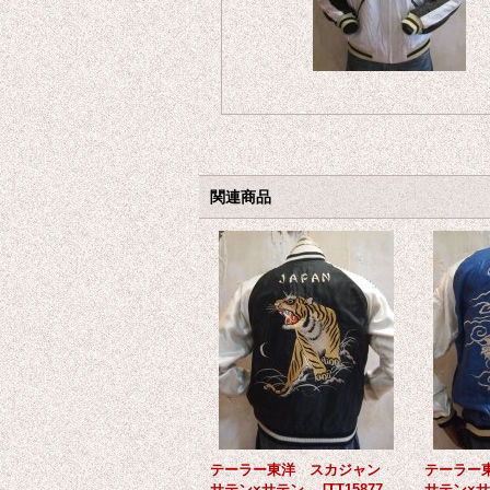
関連商品
テーラー東洋 スカジャン
テーラー
サテン×サテン
[
TT15877-
サテン×