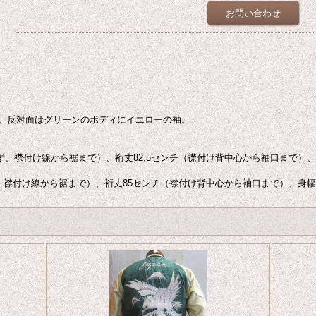
お問い合わせ
。反対面はグリーンのボディにイエローの袖。
まず、襟付け線から裾まで）、裄丈82,5センチ（襟付け背中心から袖口まで）、
、襟付け線から裾まで）、裄丈85センチ（襟付け背中心から袖口まで）、身幅