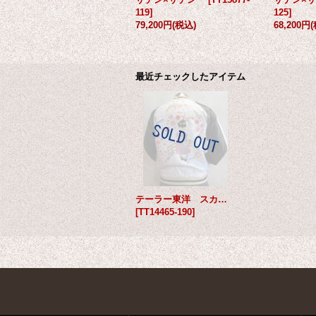
119
]
125
]
79,200円
(税込)
68,200円
最近チェックしたアイテム
テーラー東洋 スカジャン サテン×サテン
[
TT14465-190
]