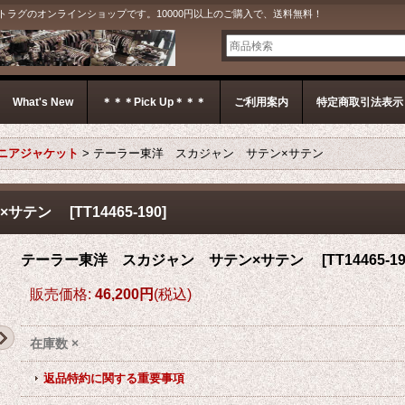
G＊ ジェットラグのオンラインショップです。10000円以上のご購入で、送料無料！
What's New
＊＊＊Pick Up＊＊＊
ご利用案内
特定商取引法表示
ニアジャケット
>
テーラー東洋 スカジャン サテン×サテン
ン×サテン
[
TT14465-190
]
テーラー東洋 スカジャン サテン×サテン
[
TT14465-1
販売価格
:
46,200円
(税込)
在庫数 ×
返品特約に関する重要事項