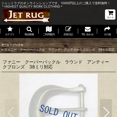
ジェットラグのオンラインショップです。10000円以上のご購入で送料無料！
＊HIGHEST QUALITY WORK CLOTHING＊
カート
カテゴリ
商品検索
ご利用案内
店長日記
問い合わせ
その他
>
ホーム
バックル
>
ファニー クーパーバックル ラウンド アンティークブロンズ 38ミリ対応
ファニー クーパーバックル ラウンド アンティー
クブロンズ 38ミリ対応