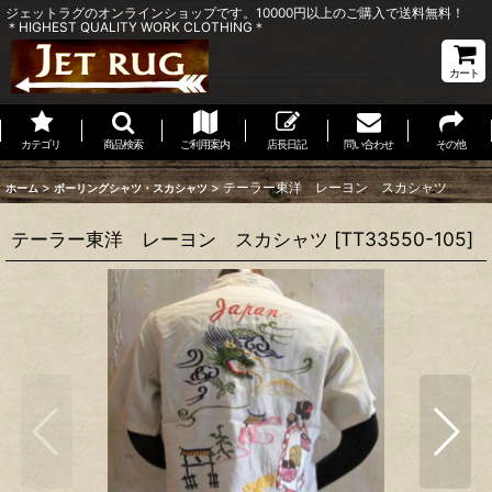
ジェットラグのオンラインショップです。10000円以上のご購入で送料無料！
＊HIGHEST QUALITY WORK CLOTHING＊
カート
カテゴリ
商品検索
ご利用案内
店長日記
問い合わせ
その他
>
>
テーラー東洋 レーヨン スカシャツ
ホーム
ボーリングシャツ・スカシャツ
テーラー東洋 レーヨン スカシャツ
[
TT33550-105
]