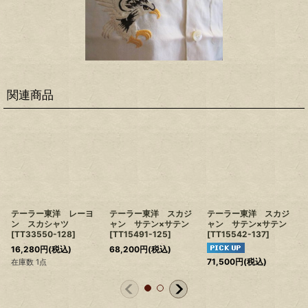
関連商品
テーラー東洋 レーヨ
テーラー東洋 スカジ
テーラー東洋 スカジ
ン スカシャツ
ャン サテン×サテン
ャン サテン×サテン
[
TT33550-128
]
[
TT15491-125
]
[
TT15542-137
]
16,280
円
(税込)
68,200
円
(税込)
71,500
円
(税込)
在庫数 1点