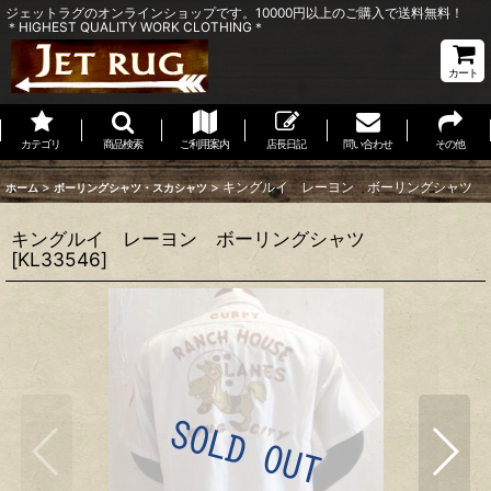
ジェットラグのオンラインショップです。10000円以上のご購入で送料無料！
＊HIGHEST QUALITY WORK CLOTHING＊
カート
カテゴリ
商品検索
ご利用案内
店長日記
問い合わせ
その他
>
>
キングルイ レーヨン ボーリングシャツ
ホーム
ボーリングシャツ・スカシャツ
キングルイ レーヨン ボーリングシャツ
[
KL33546
]