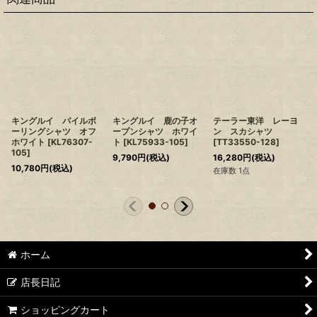
キングルイ パイルボ
キングルイ 鹿の子オ
テーラー東洋 レーヨ
ーリングシャツ オフ
ープンシャツ ホワイ
ン スカシャツ
ホワイト
[
KL76307-
ト
[
KL75933-105
]
[
TT33550-128
]
105
]
9,790
円
(税込)
16,280
円
(税込)
10,780
円
(税込)
在庫数 1点
ホーム
店長日記
ショッピングカート