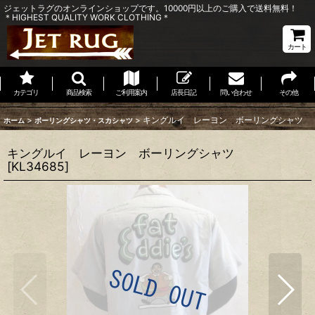
ジェットラグのオンラインショップです。10000円以上のご購入で送料無料！
＊HIGHEST QUALITY WORK CLOTHING＊
カート
カテゴリ
商品検索
ご利用案内
店長日記
問い合わせ
その他
>
>
キングルイ レーヨン ボーリングシャツ
ホーム
ボーリングシャツ・スカシャツ
キングルイ レーヨン ボーリングシャツ
[
KL34685
]