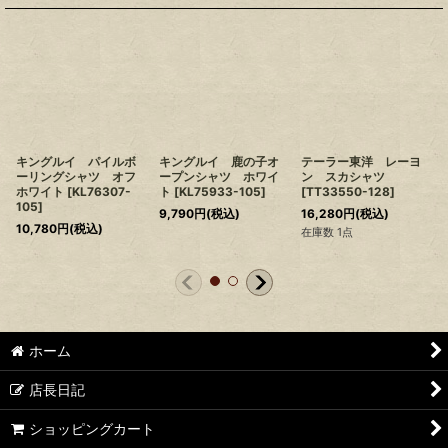
キングルイ パイルボ
キングルイ 鹿の子オ
テーラー東洋 レーヨ
ーリングシャツ オフ
ープンシャツ ホワイ
ン スカシャツ
ホワイト
[
KL76307-
ト
[
KL75933-105
]
[
TT33550-128
]
105
]
9,790
円
(税込)
16,280
円
(税込)
10,780
円
(税込)
在庫数 1点
ホーム
店長日記
ショッピングカート