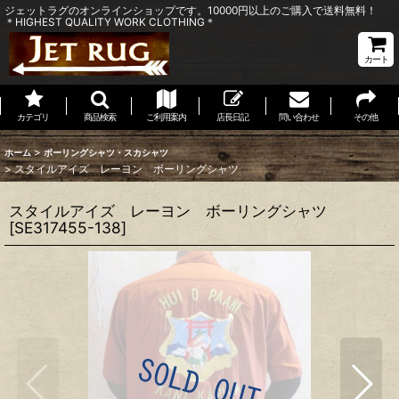
ジェットラグのオンラインショップです。10000円以上のご購入で送料無料！
＊HIGHEST QUALITY WORK CLOTHING＊
カート
カテゴリ
商品検索
ご利用案内
店長日記
問い合わせ
その他
>
ホーム
ボーリングシャツ・スカシャツ
>
スタイルアイズ レーヨン ボーリングシャツ
スタイルアイズ レーヨン ボーリングシャツ
[
SE317455-138
]