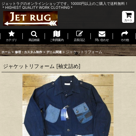
ジェットラグのオンラインショップです。10000円以上のご購入で送料無料！
＊HIGHEST QUALITY WORK CLOTHING＊
カート
カテゴリ
商品検索
ご利用案内
店長日記
問い合わせ
その他
>
>
>
ジャケットリフォーム
ホーム
修理・カスタム制作
デニム関連
ジャケットリフォーム
[
袖丈詰め
]