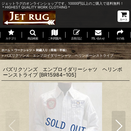
ジェットラグのオンラインショップです。10000円以上のご購入で送料無料！
＊HIGHEST QUALITY WORK CLOTHING＊
カート
カテゴリ
商品検索
ご利用案内
店長日記
問い合わせ
その他
>
>
ホーム
ワークシャツ
刺繍入り（長袖・半袖）
>
バズリクソンズ エンブロイダリーシャツ ヘリンボーンストライプ
バズリクソンズ エンブロイダリーシャツ ヘリンボ
ーンストライプ
[
BR15984−105
]