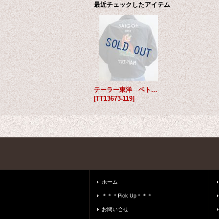
最近チェックしたアイテム
テーラー東洋 ベトジャン タイガー
[
TT13673-119
]
ホーム
＊＊＊Pick Up＊＊＊
お問い合せ