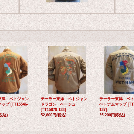
東洋 ベトジャン
テーラー東洋 ベトジャン
テーラー東洋 ベ
マップ
[
TT15546-
ドラゴン ベージュ
ベトナムマップ
[
TT
[
TT15879-133
]
137
]
(税込)
52,800円
(税込)
35,200円
(税込)