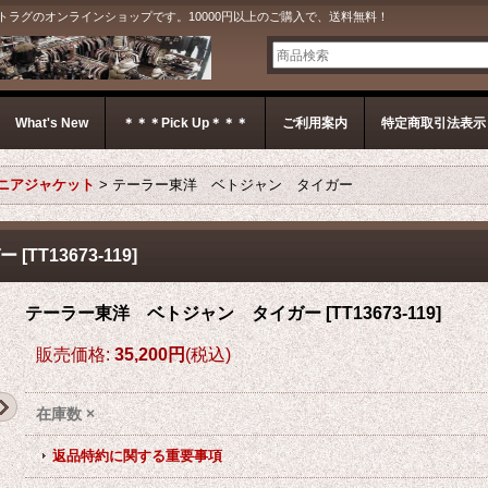
G＊ ジェットラグのオンラインショップです。10000円以上のご購入で、送料無料！
What's New
＊＊＊Pick Up＊＊＊
ご利用案内
特定商取引法表示
ニアジャケット
>
テーラー東洋 ベトジャン タイガー
ー
[
TT13673-119
]
テーラー東洋 ベトジャン タイガー
[
TT13673-119
]
販売価格
:
35,200円
(税込)
在庫数 ×
返品特約に関する重要事項