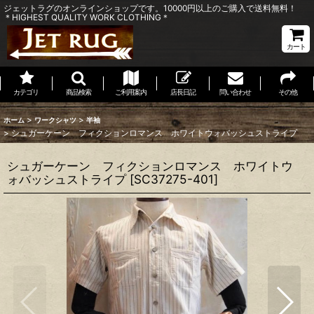
ジェットラグのオンラインショップです。10000円以上のご購入で送料無料！
＊HIGHEST QUALITY WORK CLOTHING＊
カート
カテゴリ
商品検索
ご利用案内
店長日記
問い合わせ
その他
>
>
ホーム
ワークシャツ
半袖
>
シュガーケーン フィクションロマンス ホワイトウォバッシュストライプ
シュガーケーン フィクションロマンス ホワイトウ
ォバッシュストライプ
[
SC37275-401
]