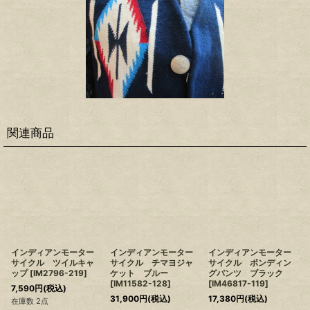
関連商品
インディアンモーター
インディアンモーター
インディアンモーター
サイクル ツイルキャ
サイクル チマヨジャ
サイクル ボンディン
ップ
[
IM2796-219
]
ケット ブルー
グパンツ ブラック
[
IM11582-128
]
[
IM46817-119
]
7,590
円
(税込)
31,900
円
(税込)
17,380
円
(税込)
在庫数 2点