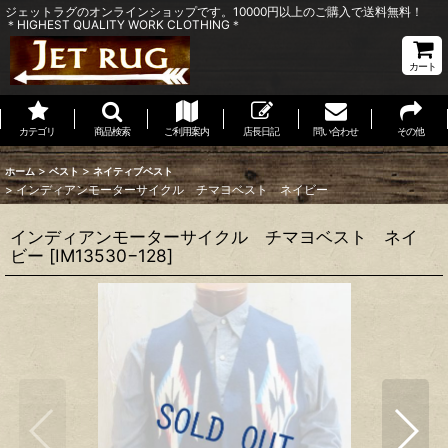
ジェットラグのオンラインショップです。10000円以上のご購入で送料無料！
＊HIGHEST QUALITY WORK CLOTHING＊
カート
カテゴリ
商品検索
ご利用案内
店長日記
問い合わせ
その他
>
>
ホーム
ベスト
ネイティブベスト
>
インディアンモーターサイクル チマヨベスト ネイビー
インディアンモーターサイクル チマヨベスト ネイ
ビー
[
IM13530−128
]