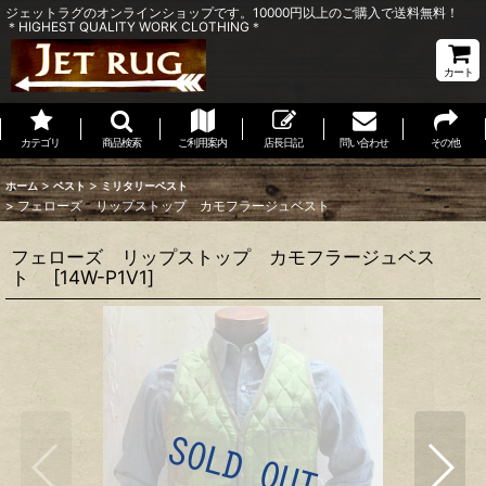
ジェットラグのオンラインショップです。10000円以上のご購入で送料無料！
＊HIGHEST QUALITY WORK CLOTHING＊
カート
カテゴリ
商品検索
ご利用案内
店長日記
問い合わせ
その他
>
>
ホーム
ベスト
ミリタリーベスト
>
フェローズ リップストップ カモフラージュベスト
フェローズ リップストップ カモフラージュベス
ト
[
14W-P1V1
]