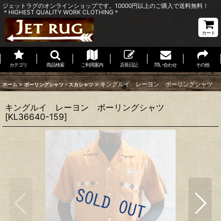
ジェットラグのオンラインショップです。10000円以上のご購入で送料無料！
＊HIGHEST QUALITY WORK CLOTHING＊
カート
カテゴリ
商品検索
ご利用案内
店長日記
問い合わせ
その他
>
>
キングルイ レーヨン ボーリングシャツ
ホーム
ボーリングシャツ・スカシャツ
キングルイ レーヨン ボーリングシャツ
[
KL36640-159
]