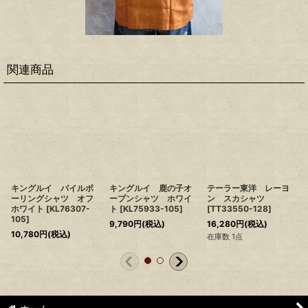
関連商品
キングルイ パイルボ
キングルイ 鹿の子オ
テーラー東洋 レーヨ
ーリングシャツ オフ
ープンシャツ ホワイ
ン スカシャツ
ホワイト
[
KL76307-
ト
[
KL75933-105
]
[
TT33550-128
]
105
]
9,790
円
(税込)
16,280
円
(税込)
10,780
円
(税込)
在庫数 1点