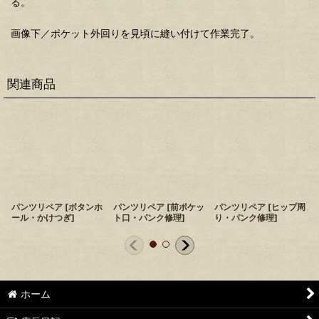
る。
画像下／ポケット外回りを見頃に縫い付けて作業完了。
関連商品
パンツリペア
[
ボタンホ
パンツリペア
[
前ポケッ
パンツリペア
[
ヒップ周
ール・かけつぎ
]
ト口・パンク修理
]
り・パンク修理
]
ホーム