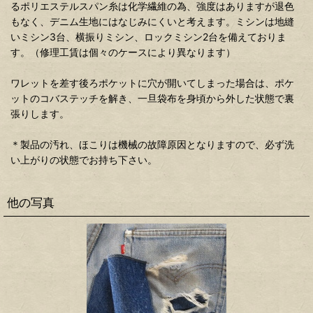
るポリエステルスパン糸は化学繊維の為、強度はありますが退色
もなく、デニム生地にはなじみにくいと考えます。ミシンは地縫
いミシン3台、横振りミシン、ロックミシン2台を備えておりま
す。（修理工賃は個々のケースにより異なります）
ワレットを差す後ろポケットに穴が開いてしまった場合は、ポケ
ットのコバステッチを解き、一旦袋布を身頃から外した状態で裏
張りします。
＊製品の汚れ、ほこりは機械の故障原因となりますので、必ず洗
い上がりの状態でお持ち下さい。
他の写真