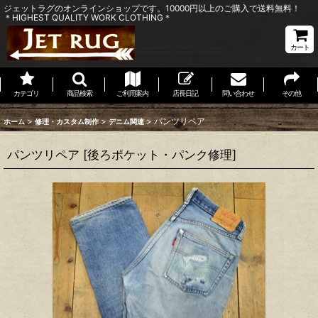
ジェットラグのオンラインショップです。10000円以上のご購入で送料無料！
＊HIGHEST QUALITY WORK CLOTHING＊
カート
カテゴリ
商品検索
ご利用案内
店長日記
問い合わせ
その他
>
>
>
パンツリペア
ホーム
修理・カスタム制作
デニム関連
パンツリペア
[
後ろポケット・パンク修理
]