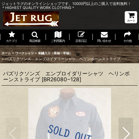
ジェットラグのオンラインショップです。10000円以上のご購入で送料無料！
＊HIGHEST QUALITY WORK CLOTHING＊
カート
カテゴリ
商品検索
ご利用案内
店長日記
問い合わせ
その他
>
>
ホーム
ワークシャツ
刺繍入り（長袖・半袖）
>
バズリクソンズ エンブロイダリーシャツ ヘリンボーンストライプ
バズリクソンズ エンブロイダリーシャツ ヘリンボ
ーンストライプ
[
BR26080−128
]