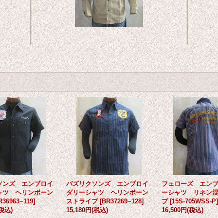
ソンズ エンブロイ
バズリクソンズ エンブロイ
フェローズ エン
ャツ ヘリンボーン
ダリーシャツ ヘリンボーン
ーシャツ リネン
R36963−119
]
ストライプ
[
BR37269−128
]
プ
[
15S-705WSS-P
]
(税込)
15,180円
(税込)
16,500円
(税込)