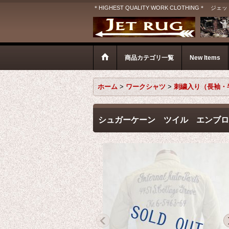
＊HIGHEST QUALITY WORK CLOTHIN
商品カテゴリ一覧
New Items
ホーム
>
ワークシャツ
>
刺繍入り（長袖・
シュガーケーン ツイル エンブ