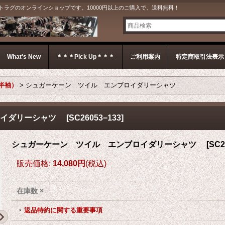
G＊ ジェットラグのオンラインショップです。10000円以上のご購入で、送料無料！
What's New
＊＊＊Pick Up＊＊＊
ご利用案内
特定商取引法表示
半袖）
>
シュガーケーン ツイル エンブロイダリーシャツ
ロイダリーシャツ
[
SC26053−133
]
シュガーケーン ツイル エンブロイダリーシャツ
[
SC2
販売価格
:
14,080円
(税込)
在庫数 ×
返品特約に関する重要事項