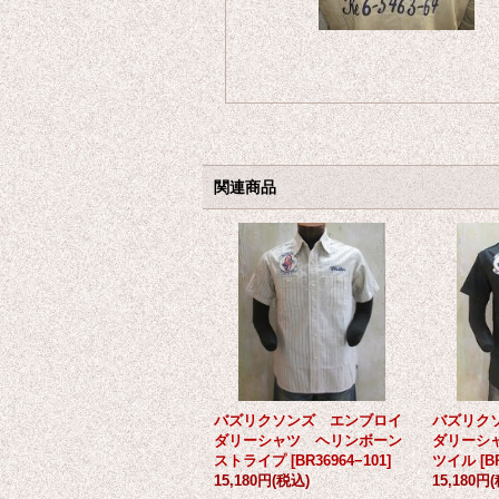
関連商品
バズリクソンズ エンブロイ
バズリク
ダリーシャツ ヘリンボーン
ダリーシ
ストライプ
[
BR36964−101
]
ツイル
[
B
15,180円
(税込)
15,180円