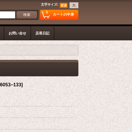
文字サイズ
:
0
カートの中身
お問い合せ
店長日記
6053−133
]