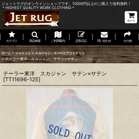
ジェットラグのオンラインショップです。10000円以上のご購入で送料無料！
＊HIGHEST QUALITY WORK CLOTHING＊
カート
カテゴリ
商品検索
ご利用案内
店長日記
問い合わせ
その他
>
>
ホーム
ジャケット
スカジャン・スーベニアジャケット
>
テーラー東洋 スカジャン サテン×サテン
テーラー東洋 スカジャン サテン×サテン
[
TT11696-125
]