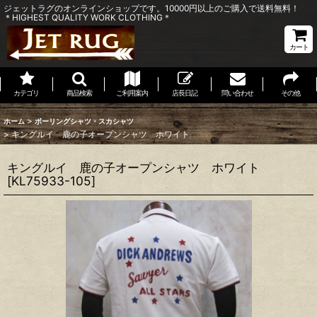
ジェットラグのオンラインショップです。10000円以上のご購入で送料無料！
＊HIGHEST QUALITY WORK CLOTHING＊
カート
カテゴリ
商品検索
ご利用案内
店長日記
問い合わせ
その他
>
ホーム
ボーリングシャツ・スカシャツ
>
キングルイ 鹿の子オープンシャツ ホワイト
キングルイ 鹿の子オープンシャツ ホワイト
[
KL75933-105
]