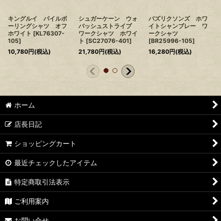
キングルイ パイルボ
シュガーケーン ウォ
バズリクソンズ ホワ
ーリングシャツ オフ
バッシュストライプ
イトシャンブレー ワ
ホワイト
[
KL76307-
ワークシャツ ホワイ
ークシャツ
105
]
ト
[
SC27076-401
]
[
BR25996-105
]
10,780
円
(税込)
21,780
円
(税込)
16,280
円
(税込)
ホーム
店長日記
ショッピングカート
最近チェックしたアイテム
特定商取引法表示
ご利用案内
お問い合せ